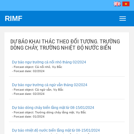
RIMF
Toggle
naviga
DỰ BÁO KHAI THÁC THEO ĐỐI TƯỢNG. TRƯỜNG
DÒNG CHẢY, TRƯỜNG NHIỆT ĐỘ NƯỚC BIỂN
Dự báo ngư trường cá nổi nhỏ tháng 02/2024
- Forcast object: Cá nổi nhỏ, Vụ Bắc
- Forcast date: 02/2024
Dự báo ngư trường cá ngừ vằn tháng 02/2024
- Forcast object: Cá ngừ vằn, Vụ Bắc
- Forcast date: 02/2024
Dự báo dòng chảy biển tầng mặt từ 08-15/01/2024
- Forcast object: Trường dòng chảy tầng mặt, Vụ Bắc
- Forcast date: 01/2024
Dự báo nhiệt độ nước biển tầng mặt từ 08-15/01/2024