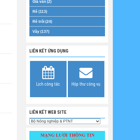
Giá ván (2)
Rê (113)
Rê trôi (24)
Vây (137)
LIÊN KẾT ỨNG DỤNG
Lịch công tác
Hộp thư công vụ
LIÊN KẾT WEB SITE