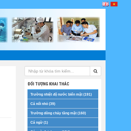
ĐỐI TƯỢNG KHAI THÁC
Trường nhiệt độ nước biển mặt (191)
Cá nổi nhỏ (39)
Trường dòng chảy tầng mặt (160)
Cá ngừ (1)