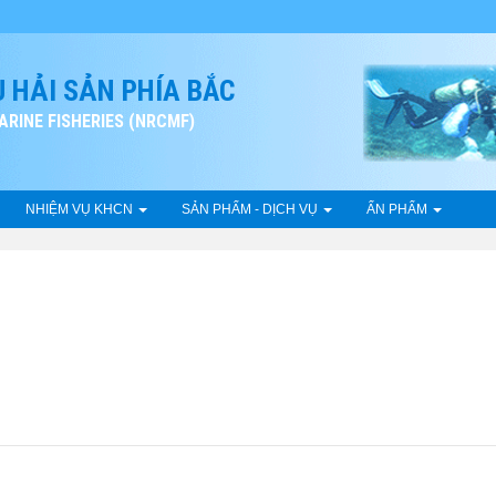
 HẢI SẢN PHÍA BẮC
RINE FISHERIES (NRCMF)
NHIỆM VỤ KHCN
SẢN PHẨM - DỊCH VỤ
ẤN PHẨM