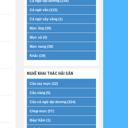
Cá ngừ đại dương (154)
Cá ngừ vằn (115)
Cá ngừ vây vàng (1)
Mực ống (39)
Mực xà (5)
Mực nang (38)
Khác (19)
NGHỀ KHAI THÁC HẢI SẢN
Câu tay mực (32)
Câu vàng (5)
Câu cá ngừ đại dương (324)
Chụp mực (57)
Đáy/ Xăm (1)