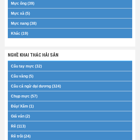
Mực ống (39)
Mực xà (5)
Mực nang (38)
Khác (19)
NGHỀ KHAI THÁC HẢI SẢN
Câu tay mực (32)
Câu vàng (5)
Câu cá ngừ đại dương (324)
Chụp mực (57)
Đáy/ Xăm (1)
Giá ván (2)
Rê (113)
Rê trôi (24)