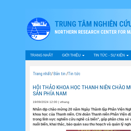
TRUNG TÂM NGHIÊN CỨU
NORTHERN RESEARCH CENTER FOR MA
TRANG NHẤT
GIỚI THIỆU
TIN TỨC - SỰ KIỆN
Trang nhất
/
Bản tin
/
Tin tức
HỘI THẢO KHOA HỌC THANH NIÊN CHÀO M
SẢN PHÍA NAM
19/09/2024 12:00
|
vthang
Nhân dịp chào mừng 20 năm Ngày Thành lập Phân Viện Nghi
khoa học của Thanh niên. Chi đoàn Thanh niên Phân Viện đ
trong lĩnh vực nghiên cứu nghề cá biển”, góp phần chia sẻ
nuôi biển, khai thác, bảo quản sau thu hoạch và quản lý ngh