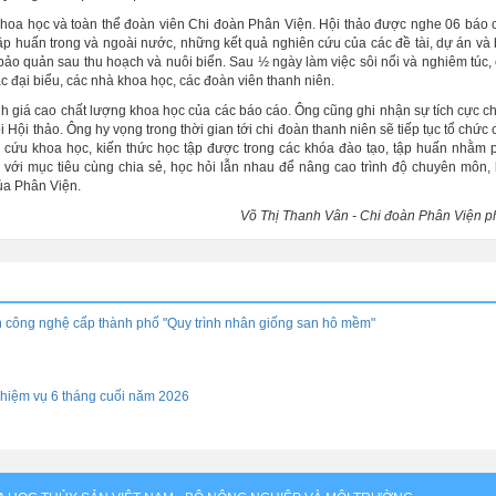
hoa học và toàn thể đoàn viên Chi đoàn Phân Viện.
Hội thảo
được nghe 06 báo c
 tập huấn trong và ngoài nước, những kết quả nghiên cứu của các đề tài, dự án và
 bảo quản sau thu hoạch và nuôi biển. Sau ½ ngày làm việc sôi nổi và nghiêm túc,
c đại biểu, các nhà khoa học, các đoàn viên thanh niên.
h giá cao chất lượng khoa học của các báo cáo. Ông cũng ghi nhận sự tích cực c
 Hội thảo. Ông hy vọng trong thời gian tới chi đoàn thanh niên sẽ tiếp tục tổ chức 
n cứu khoa học, kiến thức học tập được trong các khóa đào tạo, tập huấn nhằm 
 với mục tiêu cùng chia sẻ, học hỏi lẫn nhau để nâng cao trình độ chuyên môn,
ủa Phân Viện.
Võ Thị Thanh Vân - Chi đoàn Phân
Viện
p
iển công nghệ cấp thành phố "Quy trình nhân giống san hô mềm"
hiệm vụ 6 tháng cuối năm 2026