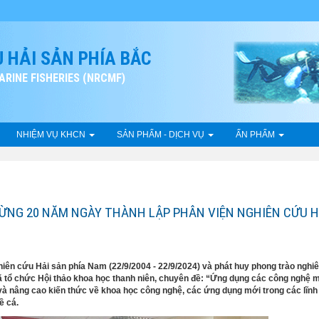
 HẢI SẢN PHÍA BẮC
RINE FISHERIES (NRCMF)
NHIỆM VỤ KHCN
SẢN PHẨM - DỊCH VỤ
ẤN PHẨM
ỪNG 20 NĂM NGÀY THÀNH LẬP PHÂN VIỆN NGHIÊN CỨU H
ên cứu Hải sản phía Nam (22/9/2004 - 22/9/2024) và phát huy phong trào nghi
ã tổ chức Hội thảo khoa học thanh niên, chuyên đề: “Ứng dụng các công nghệ 
 và nâng cao kiến thức về khoa học công nghệ, các ứng dụng mới trong các lĩn
ề cá.