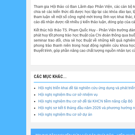
Tham gia Hội thảo có Ban Lãnh đạo Phân Viện, các cán bộ k
chia sẻ các kiến thức đã được học tập tại các khóa đào tạo,
tham luận về một số công nghệ mới trong lĩnh vực khai thác,
cáo đã nhận được rất nhiều ý kiến thảo luận, đóng góp của cá
Kết thúc hội thảo TS. Phạm Quốc Huy - Phân Viện trưởng đán
phát huy tốt phong trào học thuật của Chi đoàn thông qua buổi
seminar trao đổi, chia sẻ học thuật về những kết quả nghiê
phong trào thanh niên trong hoạt động nghiên cứu khoa học
thuyết trình, góp phần nâng cao chất lượng nguồn nhân lực c
CÁC MỤC KHÁC...
Hội nghị triển khai đề tài nghiên cứu ứng dụng và phát tr
Hội nghị nghiệm thu cơ sở nhiệm vụ
Hội nghị nghiệm thu cơ sở đề tài KHCN tiềm năng cấp Bộ
Hội nghị sơ kết 6 tháng đầu năm 2026 và phương hướng n
Hội nghị nghiệm thu cơ sở dự án