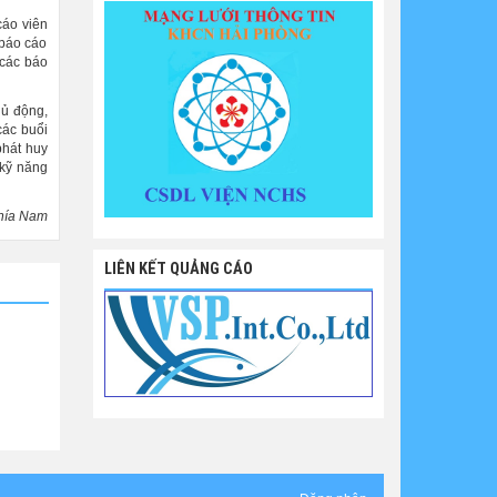
áo viên
 báo cáo
 các báo
hủ động,
các buổi
phát huy
 kỹ năng
hía Nam
LIÊN KẾT QUẢNG CÁO