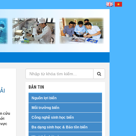
BẢN TIN
ẢI
Nguồn lợi biển
Môi trường biển
ên cứu
Công nghệ sinh học biển
mới
h vực
Đa dạng sinh học & Bảo tồn biển