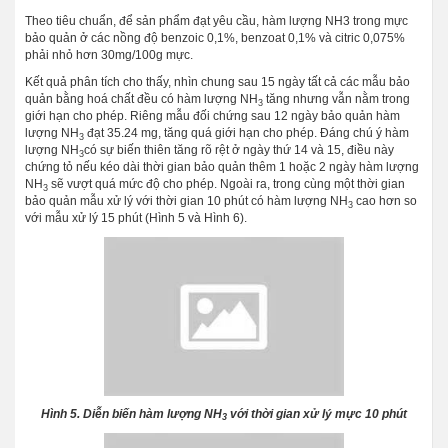
Theo tiêu chuẩn, để sản phẩm đạt yêu cầu, hàm lượng NH3 trong mực
bảo quản ở các nồng độ benzoic 0,1%, benzoat 0,1% và citric 0,075%
phải nhỏ hơn 30mg/100g mực.
Kết quả phân tích cho thấy, nhìn chung sau 15 ngày tất cả các mẫu bảo
quản bằng hoá chất đều có hàm lượng NH
tăng nhưng vẫn nằm trong
3
giới hạn cho phép. Riêng mẫu đối chứng sau 12 ngày bảo quản hàm
lượng NH
đạt 35.24 mg, tăng quá giới hạn cho phép. Đáng chú ý hàm
3
lượng NH
có sự biến thiên tăng rõ rệt ở ngày thứ 14 và 15, điều này
3
chứng tỏ nếu kéo dài thời gian bảo quản thêm 1 hoặc 2 ngày hàm lượng
NH
sẽ vượt quá mức độ cho phép. Ngoài ra, trong cùng một thời gian
3
bảo quản mẫu xử lý với thời gian 10 phút có hàm lượng NH
cao hơn so
3
với mẫu xử lý 15 phút (Hình 5 và Hình 6).
Hình 5. Diễn biến hàm lượng NH
với thời gian xử lý mực 10 phút
3