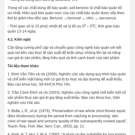
Trong số các chất dùng để bảo quản, axít benzoic là chất bảo quản tối
ưu nhất. Hiệu quả bảo quản mực của các chất bảo quản được xếp theo
thứ tự giảm như dần sau: Benzoic →benzoat → citric → saccaroza.
0
0
- Thời gian xử lý 15 phút; nhiệt độ xử lý tối ưu 0
– 5
C; thời gian bảo
quản 13-14 ngày.
4.2. Kiến nghị
Cần tăng cường phổ cập và chuyển giao công nghệ bảo quản với kết
quả nói trên vào thực tế sản xuất để khắc phục những tồn tại và nâng
cao giá trị sản phẩm, tăng hiệu quả và tính cạnh tranh của sản phẩm.
Tài liệu tham khảo
1. Đinh Văn Tiên và ctv (2006), Nghiên cứu xây dựng quy trình bảo quản
và chế biến mặt hàng mới có giá trị tự mực xà đại dương để xuất khẩu.
Báo cáo khoa học, Sở KHCN Phú Yên.
2. Trần Cảnh Đình và ctv (2003), Nghiên cứu công nghệ chế biến một số
sản phẩm thuỷ sản giá trị gia tăng xuất khẩu. Báo cáo khoa học, Viện
nghiên cứu Hải sản.
3. Botta, L.R., et al. (1979), “Preservation of raw whole short finned squid
(Illex illcebrosus) during the period from catching to processing: skin
color of raw squid and sensory quality of the subsequently cooked squid”,
Teach. Rep. Fish. Mar. Serv. Can., (855), pp. 21.
4. Park, H. T. Hur, Y. W. A. (1990), “A study on the suitability for processing