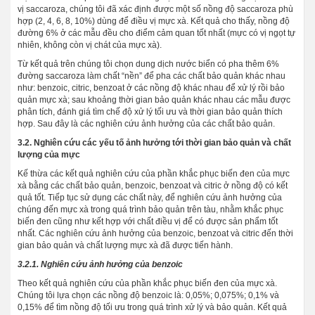
vị saccaroza, chúng tôi đã xác định được một số nồng độ saccaroza phù
hợp (2, 4, 6, 8, 10%) dùng để điều vị mực xà. Kết quả cho thấy, nồng độ
đường 6% ở các mẫu đều cho điểm cảm quan tốt nhất (mực có vị ngọt tự
nhiên, không còn vị chát của mực xà).
Từ kết quả trên chúng tôi chọn dung dịch nước biển có pha thêm 6%
đường saccaroza làm chất “nền” để pha các chất bảo quản khác nhau
như: benzoic, citric, benzoat ở các nồng độ khác nhau để xử lý rồi bảo
quản mực xà; sau khoảng thời gian bảo quản khác nhau các mẫu được
phân tích, đánh giá tìm chế độ xử lý tối ưu và thời gian bảo quản thích
hợp. Sau đây là các nghiên cứu ảnh hưởng của các chất bảo quản.
3.2. Nghiên cứu các yếu tố ảnh hưởng tới thời gian bảo quản và chất
lượng của mực
Kế thừa các kết quả nghiên cứu của phần khắc phục biến đen của mực
xà bằng các chất bảo quản, benzoic, benzoat và citric ở nồng độ có kết
quả tốt. Tiếp tục sử dụng các chất này, để nghiên cứu ảnh hưởng của
chúng đến mực xà trong quá trình bảo quản trên tàu, nhằm khắc phục
biến đen cũng như kết hợp với chất điều vị để có được sản phẩm tốt
nhất. Các nghiên cứu ảnh hưởng của benzoic, benzoat và citric đến thời
gian bảo quản và chất lượng mực xà đã được tiến hành.
3.2.1. Nghiên cứu ảnh hưởng của benzoic
Theo kết quả nghiên cứu của phần khắc phục biến đen của mực xà.
Chúng tôi lựa chọn các nồng độ benzoic là: 0,05%; 0,075%; 0,1% và
0,15% để tìm nồng độ tối ưu trong quá trình xử lý và bảo quản. Kết quả