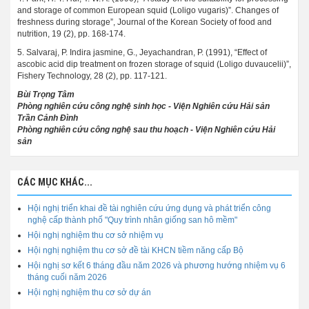
and storage of common European squid (Loligo vugaris)”. Changes of
freshness during storage”, Journal of the Korean Society of food and
nutrition, 19 (2), pp. 168-174.
5. Salvaraj, P. Indira jasmine, G., Jeyachandran, P. (1991), “Effect of
ascobic acid dip treatment on frozen storage of squid (Loligo duvaucelii)”,
Fishery Technology, 28 (2), pp. 117-121.
Bùi Trọng Tâm
Phòng nghiên cứu công nghệ sinh học - Viện Nghiên cứu Hải sản
Trần Cảnh Đình
Phòng nghiên cứu công nghệ sau thu hoạch - Viện Nghiên cứu Hải
sản
CÁC MỤC KHÁC...
Hội nghị triển khai đề tài nghiên cứu ứng dụng và phát triển công
nghệ cấp thành phố "Quy trình nhân giống san hô mềm"
Hội nghị nghiệm thu cơ sở nhiệm vụ
Hội nghị nghiệm thu cơ sở đề tài KHCN tiềm năng cấp Bộ
Hội nghị sơ kết 6 tháng đầu năm 2026 và phương hướng nhiệm vụ 6
tháng cuối năm 2026
Hội nghị nghiệm thu cơ sở dự án