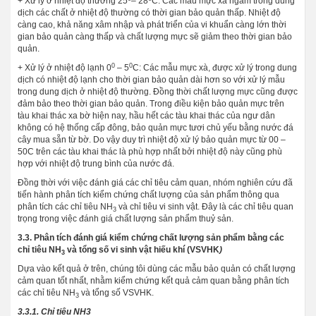
+ Xử lý ở nhiệt độ thường 25
– 28
C: Các mẫu mực xà ngâm trong dung
dịch các chất ở nhiệt độ thường có thời gian bảo quản thấp. Nhiệt độ
càng cao, khả năng xâm nhập và phát triển của vi khuẩn càng lớn thời
gian bảo quản càng thấp và chất lượng mực sẽ giảm theo thời gian bảo
quản.
0
0
+ Xử lý ở nhiệt độ lạnh 0
– 5
C: Các mẫu mực xà, được xử lý trong dung
dịch có nhiệt độ lạnh cho thời gian bảo quản dài hơn so với xử lý mẫu
trong dung dịch ở nhiệt độ thường. Đồng thời chất lượng mực cũng được
đảm bảo theo thời gian bảo quản. Trong điều kiện bảo quản mực trên
tàu khai thác xa bờ hiện nay, hầu hết các tàu khai thác của ngư dân
không có hệ thống cấp đông, bảo quản mực tươi chủ yếu bằng nước đá
cây mua sẵn từ bờ. Do vậy duy trì nhiệt độ xử lý bảo quản mực từ 00 –
50C trên các tàu khai thác là phù hợp nhất bởi nhiệt độ này cũng phù
hợp với nhiệt độ trung bình của nước đá.
Đồng thời với việc đánh giá các chỉ tiêu cảm quan, nhóm nghiên cứu đã
tiến hành phân tích kiểm chứng chất lượng của sản phẩm thông qua
phân tích các chỉ tiêu NH
và chỉ tiêu vi sinh vật. Đây là các chỉ tiêu quan
3
trọng trong việc đánh giá chất lượng sản phẩm thuỷ sản.
3.3. Phân tích đánh giá kiểm chứng chất lượng sản phẩm bằng các
chỉ tiêu NH
và tổng số vi sinh vật hiếu khí (VSVHK
)
3
Dựa vào kết quả ở trên, chúng tôi dùng các mẫu bảo quản có chất lượng
cảm quan tốt nhất, nhằm kiểm chứng kết quả cảm quan bằng phân tích
các chỉ tiêu NH
và tổng số VSVHK.
3
3.3.1. Chỉ tiêu NH3