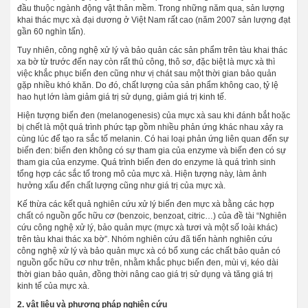
đầu thuộc ngành động vật thân mềm. Trong những năm qua, sản lượng
khai thác mực xà đại dương ở Việt Nam rất cao (năm 2007 sản lượng đạt
gần 60 nghìn tấn).
Tuy nhiên, công nghệ xử lý và bảo quản các sản phẩm trên tàu khai thác
xa bờ từ trước đến nay còn rất thủ công, thô sơ, đặc biệt là mực xà thì
việc khắc phục biến đen cũng như vị chát sau một thời gian bảo quản
gặp nhiều khó khăn. Do đó, chất lượng của sản phẩm không cao, tỷ lệ
hao hụt lớn làm giảm giá trị sử dụng, giảm giá trị kinh tế.
Hiện tượng biến đen (melanogenesis) của mực xà sau khi đánh bắt hoặc
bị chết là một quá trình phức tạp gồm nhiều phản ứng khác nhau xảy ra
cùng lúc để tạo ra sắc tố melanin. Có hai loại phản ứng liên quan đến sự
biến đen: biến đen không có sự tham gia của enzyme và biến đen có sự
tham gia của enzyme. Quá trình biến đen do enzyme là quá trình sinh
tổng hợp các sắc tố trong mô của mực xà. Hiện tượng này, làm ảnh
hưởng xấu đến chất lượng cũng như giá trị của mực xà.
Kế thừa các kết quả nghiên cứu xử lý biến đen mực xà bằng các hợp
chất có nguồn gốc hữu cơ (benzoic, benzoat, citric…) của đề tài “Nghiên
cứu công nghệ xử lý, bảo quản mực (mực xà tươi và một số loài khác)
trên tàu khai thác xa bờ”. Nhóm nghiên cứu đã tiến hành nghiên cứu
công nghệ xử lý và bảo quản mực xà có bổ xung các chất bảo quản có
nguồn gốc hữu cơ như trên, nhằm khắc phục biến đen, mùi vị, kéo dài
thời gian bảo quản, đồng thời nâng cao giá trị sử dụng và tăng giá trị
kinh tế của mực xà.
2. vật liệu và phương pháp nghiên cứu