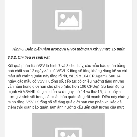
Hình 6. Diễn biến hàm lượng NH
với thời gian xử lý mực 15 phút
3
3.3.2. Chỉ tiêu vi sinh vật
Kết quả phân tích VSV từ hình 7 và 8 cho thấy, các mẫu bảo quản bằng
hoá chất sau 12 ngày đều có VSVHK tổng số tăng không đáng kể so với
mẫu đối chứng (mẫu này tăng rõ rệt, tới 19 x 104 CPU/gam). Sau 14
ngày, các mẫu có VSVHK tổng số, tiếp tục có chiều hướng tăng nhưng
vẫn nằm trong giới hạn cho phép (nhỏ hơn 106 CPU/g). Sự biến động
mạnh về VSVHK tổng số diễn ra ở ngày thứ 14 và thứ 15, cho thấy số
lượng vi sinh vật trong các mẫu bảo quản tăng rất mạnh. Điều này chứng
minh rằng, VSVHK tổng số sẽ tăng quá giới hạn cho phép khi kéo dài
thêm thời gian bảo quản, làm ảnh hưởng xấu đến chất lượng của mực.