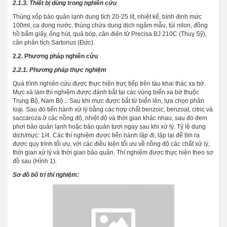
2.1.3. Thiết bị dùng trong nghiên cứu
Thùng xốp bảo quản lạnh dung tích 20-25 lít, nhiệt kế, bình định mức
100ml, ca đong nước, thùng chứa dung dịch ngâm mẫu, túi nilon, đồng
hồ bấm giây, ống hút, quả bóp, cân điện tử Precisa BJ 210C (Thuỵ Sỹ),
cân phân tích Sartorius (Đức).
2.2. Phương pháp nghiên cứu
2.2.1. Phương pháp thực nghiệm
Quá trình nghiên cứu được thực hiện trực tiếp trên tàu khai thác xa bờ.
Mực xà làm thí nghiệm được đánh bắt tại các vùng biển xa bờ thuộc
Trung Bộ, Nam Bộ... Sau khi mực được bắt từ biển lên, lựa chọn phân
loại. Sau đó tiến hành xử lý bằng các hợp chất benzoic, benzoat, citric và
saccaroza ở các nồng độ, nhiệt độ và thời gian khác nhau, sau đó đem
phơi bảo quản lạnh hoặc bảo quản tươi ngay sau khi xử lý. Tỷ lệ dung
dịch/mực: 1/4. Các thí nghiệm được tiến hành lặp đi, lặp lại để tìm ra
được quy trình tối ưu, với các điều kiện tối ưu về nồng độ các chất xử lý,
thời gian xử lý và thời gian bảo quản. Thí nghiệm được thực hiện theo sơ
đồ sau (Hình 1).
Sơ đồ bố trí thí nghiệm: