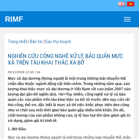
RIMF
Toggle
naviga
Trang nhất
/
Bản tin
/
Sau thu hoạch
NGHIÊN CỨU CÔNG NGHỆ XỬ LÝ, BẢO QUẢN MỰC
XÀ TRÊN TÀU KHAI THÁC XA BỜ
09/12/2009 12:00
|
34
Mực xà đại dương (flying squid) là một trong những loài nhuyễn thể
chân đầu thuộc ngành động vật thân mềm. Trong những năm qua, sản
lượng khai thác mực xà đại dương ở Việt Nam rất cao (năm 2007 sản
lượng đạt gần 60 nghìn tấn). <br>Tuy nhiên, công nghệ xử lý và bảo
quản các sản phẩm trên tàu khai thác xa bờ từ trước đến nay còn rất
thủ công, thô sơ, đặc biệt là mực xà thì việc khắc phục biến đen cũng
như vị chát sau một thời gian bảo quản gặp nhiều khó khăn. Do đó,
chất lượng của sản phẩm không cao, tỷ lệ hao hụt lớn làm giảm giá trị
sử dụng, giảm giá trị kinh tế.
1. Mở Đầu
Mực xà đại dương (flying squid) là một trong những loài nhuyễn thể chân