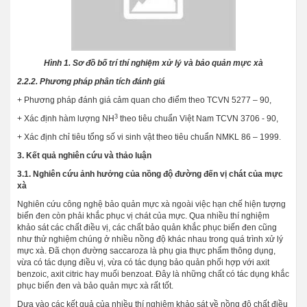
Hình 1. Sơ đồ bố trí thí nghiệm xử lý và bảo quản mực xà
2.2.2. Phương pháp phân tích đánh giá
+ Phương pháp đánh giá cảm quan cho điểm theo TCVN 5277 – 90,
3
+ Xác định hàm lượng NH
theo tiêu chuẩn Việt Nam TCVN 3706 - 90,
+ Xác định chỉ tiêu tổng số vi sinh vật theo tiêu chuẩn NMKL 86 – 1999.
3. Kết quả nghiên cứu và thảo luận
3.1. Nghiên cứu ảnh hưởng của nồng độ đường đến vị chát của mực
xà
Nghiên cứu công nghệ bảo quản mực xà ngoài việc hạn chế hiện tượng
biến đen còn phải khắc phục vị chát của mực. Qua nhiều thí nghiệm
khảo sát các chất điều vị, các chất bảo quản khắc phục biến đen cũng
như thử nghiệm chúng ở nhiều nồng độ khác nhau trong quá trình xử lý
mực xà. Đã chọn đường saccaroza là phụ gia thực phẩm thông dụng,
vừa có tác dụng điều vị, vừa có tác dụng bảo quản phối hợp với axit
benzoic, axit citric hay muối benzoat. Đây là những chất có tác dụng khắc
phục biến đen và bảo quản mực xà rất tốt.
Dựa vào các kết quả của nhiều thí nghiệm khảo sát về nồng độ chất điều