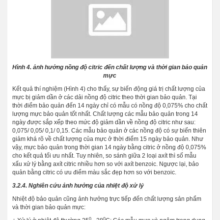
Hình 4. ảnh hưởng nồng độ citric đến chất lượng và thời gian bảo quản
mực
Kết quả thí nghiệm (Hình 4) cho thấy, sự biến động giá trị chất lượng của
mực bị giảm dần ở các dải nồng độ citric theo thời gian bảo quản. Tại
thời điểm bảo quản đến 14 ngày chỉ có mẫu có nồng độ 0,075% cho chất
lượng mực bảo quản tốt nhất. Chất lượng các mẫu bảo quản trong 14
ngày được sắp xếp theo mức độ giảm dần về nồng độ citric như sau:
0,075/ 0,05/ 0,1/ 0,15. Các mẫu bảo quản ở các nồng độ có sự biến thiên
giảm khá rõ về chất lượng của mực ở thời điểm 15 ngày bảo quản. Như
vậy, mực bảo quản trong thời gian 14 ngày bằng citric ở nồng độ 0,075%
cho kết quả tối ưu nhất. Tuy nhiên, so sánh giữa 2 loại axít thì số mẫu
xấu xử lý bằng axít citric nhiều hơn so với axít benzoic. Ngược lại, bảo
quản bằng citric có ưu điểm màu sắc đẹp hơn so với benzoic.
3.2.4. Nghiên cứu ảnh hưởng của nhiệt độ xử lý
Nhiệt độ bảo quản cũng ảnh hưởng trực tiếp đến chất lượng sản phẩm
và thời gian bảo quản mực:
0
0