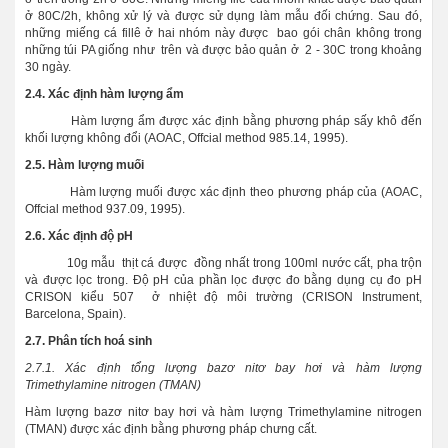
ở 80C/2h, không xử lý và được sử dụng làm mẫu đối chứng. Sau đó,
những miếng cá fillê ở hai nhóm này được bao gói chân không trong
những túi PA giống như trên và được bảo quản ở 2 - 30C trong khoảng
30 ngày.
2.4. Xác định hàm lượng ẩm
Hàm lượng ẩm được xác định bằng phương pháp sấy khô đến
khối lượng không đổi (AOAC, Offcial method 985.14, 1995).
2.5. Hàm lượng muối
Hàm lượng muối được xác định theo phương pháp của (AOAC,
Offcial method 937.09, 1995).
2.6. Xác định độ pH
10g mẫu thịt cá được đồng nhất trong 100ml nước cất, pha trộn
và được lọc trong. Độ pH của phần lọc được đo bằng dụng cụ đo pH
CRISON kiểu 507 ở nhiệt độ môi trường (CRISON Instrument,
Barcelona, Spain).
2.7. Phân tích hoá sinh
2.7.1. Xác định tổng lượng bazơ nitơ bay hơi và hàm lượng
Trimethylamine nitrogen (TMAN)
Hàm lượng bazơ nitơ bay hơi và hàm lượng Trimethylamine nitrogen
(TMAN) được xác định bằng phương pháp chưng cất.