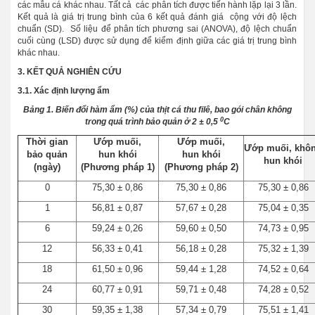
các mẫu cá khác nhau. Tất cả các phân tích được tiến hành lặp lại 3 lần.
Kết quả là giá trị trung bình của 6 kết quả đánh giá cộng với độ lệch
chuẩn (SD). Số liệu để phân tích phương sai (ANOVA), độ lệch chuẩn
cuối cùng (LSD) được sử dụng để kiểm định giữa các giá trị trung bình
khác nhau.
3. KẾT QUẢ NGHIÊN CỨU
3.1. Xác định lượng ẩm
Bảng 1. Biến đổi hàm ẩm (%) của thịt cá thu filê, bao gói chân không
0
trong quá trình
bảo quản ở 2
±
0,5
C
Thời gian
Ướp muối,
Ướp muối,
Ướp muối, khô
bảo quản
hun khói
hun khói
hun khói
(ngày)
(Phương pháp 1)
(Phương pháp 2)
0
75,30 ± 0,86
75,30 ± 0,86
75,30 ± 0,86
1
56,81 ± 0,87
57,67 ± 0,28
75,04 ± 0,35
6
59,24 ± 0,26
59,60 ± 0,50
74,73 ± 0,95
12
56,33 ± 0,41
56,18 ± 0,28
75,32 ± 1,39
18
61,50 ± 0,96
59,44 ± 1,28
74,52 ± 0,64
24
60,77 ± 0,91
59,71 ± 0,48
74,28 ± 0,52
30
59,35 ± 1,38
57,34 ± 0,79
75,51 ± 1,41