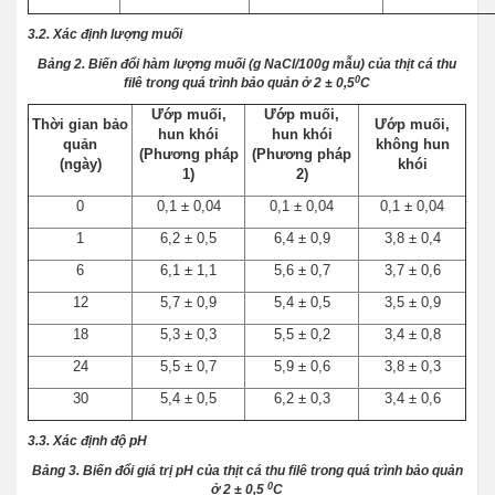
3.2. Xác định lượng muối
Bảng 2. Biến đổi hàm lượng muối (g NaCl/100g mẫu) của thịt cá thu
0
filê trong quá trình bảo quản ở 2 ± 0,5
C
Ướp muối,
Ướp muối,
Thời gian bảo
Ướp muối,
hun khói
hun khói
quản
không hun
(Phương pháp
(Phương pháp
(ngày)
khói
1)
2)
0
0,1 ± 0,04
0,1 ± 0,04
0,1 ± 0,04
1
6,2 ± 0,5
6,4 ± 0,9
3,8 ± 0,4
6
6,1 ± 1,1
5,6 ± 0,7
3,7 ± 0,6
12
5,7 ± 0,9
5,4 ± 0,5
3,5 ± 0,9
18
5,3 ± 0,3
5,5 ± 0,2
3,4 ± 0,8
24
5,5 ± 0,7
5,9 ± 0,6
3,8 ± 0,3
30
5,4 ± 0,5
6,2 ± 0,3
3,4 ± 0,6
3.3. Xác định độ pH
Bảng 3. Biến đổi giá trị pH của thịt cá thu filê trong quá trình bảo quản
0
ở 2 ± 0,5
C