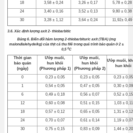
18
3,58 ± 0,24
3,26 ± 0,17
5,78 ± 0,28
24
3,40 ± 0,16
3,52 ± 0,13
9,80 ± 0,38
30
3,28 ± 1,12
3,64 ± 0,24
11,92± 0,49
3.6. Xác định lượng axit 2- thiobarbitic
Bảng 6. Biến đổi hàm lượng 2-thiobarbituric axit (TBA) (mg
malonđialehyde/kg) của thịt cá thu filê trong quá trình bảo quản ở 2 ±
0
0,5
C
Thời gian
Ướp muối,
Ướp muối,
Ướp muối, k
bảo quản
hun khói
hun khói
hun khói
(ngày)
(Phương pháp 1)
(Phương pháp 2)
0
0,23 ± 0,05
0,23 ± 0,05
0,23 ± 0,05
1
0,54 ± 0,05
0,47 ± 0,05
0,30 ± 0,09
6
0,49 ± 0,18
0,56 ± 0,07
0,52 ± 0,15
12
0,60 ± 0,08
0,51 ± 0,15
1,03 ± 0,11
18
0,57 ± 0,12
0,65 ± 0,05
1,31 ± 0,12
24
0,70 ± 0,07
0,61 ± 0,14
1,19 ± 0,07
30
0,75 ± 0,15
0,83 ± 0,09
1,44 ± 0,20