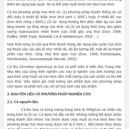
thêm tác dụng bảo quản thì có thể ướp muối trước khi đem hun khói.
Có ba phương pháp hun khói cá: (1) phương pháp truyền thống do sự
đốt cháy ở nhiệt độ thấp (hun khói lạnh ≤ 300C) hoặc ở nhiệt độ cao
(hun khói nóng ≥ 600C); (2) sử dụng trường tĩnh điện, điện áp cao làm
tăng nhanh sự lắng đọng của khói; và (3) sử dụng khói lỏng làm giảm
lượng hydrocacbon nhân thơm (các chất gây ung thư) (Doe, 1998;
Duffes, 1999; Espe, Nortvedt, Lie & Hafsteinsson, 2002; ...).
Hun khói nóng là một quá trình thanh trùng, tác dụng bảo quản của khói
tuỳ thuộc vào các yêú tố như: nhiệt độ, độ ẩm tương đối, mật độ và thành
phần của khói, cũng như thời gian hun (Doe, 1998; Kolodziejska,
Niecikowska, Januszewska& Sikorski, 2002).
Cá thu
(Scomber japonicus)
là loại cá phổ biến ở biển Địa Trung Hải.
Mục tiêu của công trình nghiên cứu này là nghiên cứu ảnh hưởng của
quá trình ướp muối và hun khói đến chất lượng của sản phẩm cá thu filê
hun khói. Việc đánh giá chất lượng sản phẩm dựa vào phương pháp
cảm quan và phân tích các chỉ số hoá sinh của sản phẩm.
2. NGUYÊN LIỆU VÀ PHƯƠNG PHÁP NGHIÊN CỨU
2.1. Cá nguyên liệu
Cá thu tươi có trọng lượng trung bình là 500g/con và chiều dài
trung bình là 25 cm. Cá được bỏ đầu và filê. Những miếng filê được phân
riêng thành bốn nhóm: hai nhóm được ướp muối và hun khói theo hai
phương pháp hun khói nóng được mô tả ở hình 1. Một nhóm khác được