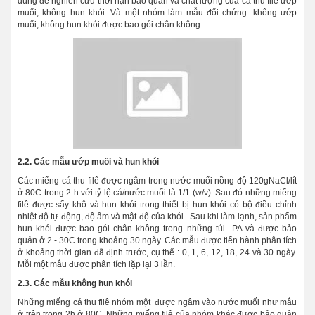
dùng để nghiên cứu thời hạn bảo quản và chất lượng của cá thu filê ướp
muối, không hun khói. Và một nhóm làm mẫu đối chứng: không ướp
muối, không hun khói được bao gói chân không.
2.2. Các mẫu ướp muối và hun khói
Các miếng cá thu filê được ngâm trong nước muối nồng độ 120gNaCl/lít
ở 80C trong 2 h với tỷ lệ cá/nước muối là 1/1 (w/v). Sau đó những miếng
filê được sấy khô và hun khói trong thiết bị hun khói có bộ điều chỉnh
nhiệt độ tự động, độ ẩm và mật độ của khói.. Sau khi làm lạnh, sản phẩm
hun khói được bao gói chân không trong những túi PA và được bảo
quản ở 2 - 30C trong khoảng 30 ngày. Các mẫu được tiến hành phân tích
ở khoảng thời gian đã định trước, cụ thể : 0, 1, 6, 12, 18, 24 và 30 ngày.
Mỗi một mẫu được phân tích lặp lại 3 lần.
2.3. Các mẫu không hun khói
Những miếng cá thu filê nhóm một được ngâm vào nước muối như mẫu
ở trên trong 2h ở 80C. Những miếng filê của nhóm khác được bảo quản