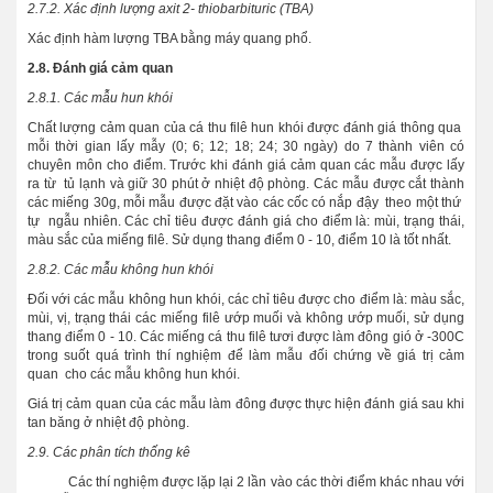
2.7.2. Xác định lượng axit 2- thiobarbituric (TBA)
Xác định hàm lượng TBA bằng máy quang phổ.
2.8. Đánh giá cảm quan
2.8.1. Các mẫu hun khói
Chất lượng cảm quan của cá thu filê hun khói được đánh giá thông qua
mỗi thời gian lấy mẫy (0; 6; 12; 18; 24; 30 ngày) do 7 thành viên có
chuyên môn cho điểm. Trước khi đánh giá cảm quan các mẫu được lấy
ra từ tủ lạnh và giữ 30 phút ở nhiệt độ phòng. Các mẫu được cắt thành
các miếng 30g, mỗi mẫu được đặt vào các cốc có nắp đậy theo một thứ
tự ngẫu nhiên. Các chỉ tiêu được đánh giá cho điểm là: mùi, trạng thái,
màu sắc của miếng filê. Sử dụng thang điểm 0 - 10, điểm 10 là tốt nhất.
2.8.2. Các mẫu không hun khói
Đối với các mẫu không hun khói, các chỉ tiêu được cho điểm là: màu sắc,
mùi, vị, trạng thái các miếng filê ướp muối và không ướp muối, sử dụng
thang điểm 0 - 10. Các miếng cá thu filê tươi được làm đông gió ở -300C
trong suốt quá trình thí nghiệm để làm mẫu đối chứng về giá trị cảm
quan cho các mẫu không hun khói.
Giá trị cảm quan của các mẫu làm đông được thực hiện đánh giá sau khi
tan băng ở nhiệt độ phòng.
2.9. Các phân tích thống kê
Các thí nghiệm được lặp lại 2 lần vào các thời điểm khác nhau với