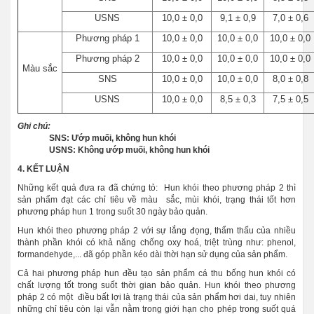
USNS
10,0 ± 0,0
9,1 ± 0,9
7,0 ± 0,6
Phương pháp 1
10,0 ± 0,0
10,0 ± 0,0
10,0 ± 0,0
Phương pháp 2
10,0 ± 0,0
10,0 ± 0,0
10,0 ± 0,0
Màu sắc
SNS
10,0 ± 0,0
10,0 ± 0,0
8,0 ± 0,8
USNS
10,0 ± 0,0
8,5 ± 0,3
7,5 ± 0,5
Ghi chú:
SNS: Ướp muối, không hun khói
USNS: Không ướp muối, không hun khói
4. KẾT LUẬN
Những kết quả đưa ra đã chứng tỏ: Hun khói theo phương pháp 2 thì
sản phẩm đạt các chỉ tiêu về màu sắc, mùi khói, trạng thái tốt hơn
phương pháp hun 1 trong suốt 30 ngày bảo quản.
Hun khói theo phương pháp 2 với sự lắng đọng, thẩm thấu của nhiều
thành phần khói có khả năng chống oxy hoá, triệt trùng như: phenol,
formandehyde,... đã góp phần kéo dài thời hạn sử dụng của sản phẩm.
Cả hai phương pháp hun đều tạo sản phẩm cá thu bống hun khói có
chất lượng tốt trong suốt thời gian bảo quản. Hun khói theo phương
pháp 2 có một điều bất lợi là trạng thái của sản phẩm hơi dai, tuy nhiên
những chỉ tiêu còn lại vẫn nằm trong giới hạn cho phép trong suốt quá