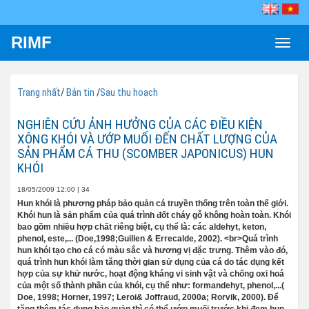
RIMF
Toggle
naviga
Trang nhất
/
Bản tin
/
Sau thu hoạch
NGHIÊN CỨU ẢNH HƯỞNG CỦA CÁC ĐIỀU KIỆN
XÔNG KHÓI VÀ ƯỚP MUỐI ĐẾN CHẤT LƯỢNG CỦA
SẢN PHẨM CÁ THU (SCOMBER JAPONICUS) HUN
KHÓI
18/05/2009 12:00
|
34
Hun khói là phương pháp bảo quản cá truyền thống trên toàn thế giới.
Khói hun là sản phẩm của quá trình đốt cháy gỗ không hoàn toàn. Khói
bao gồm nhiều hợp chất riêng biệt, cụ thể là: các aldehyt, keton,
phenol, este,... (Doe,1998;Guillen & Errecalde, 2002). <br>Quá trình
hun khói tạo cho cá có màu sắc và hương vị đặc trưng. Thêm vào đó,
quá trình hun khói làm tăng thời gian sử dụng của cá do tác dụng kết
hợp của sự khử nước, hoạt động kháng vi sinh vật và chống oxi hoá
của một số thành phần của khói, cụ thể như: formandehyt, phenol,...(
Doe, 1998; Horner, 1997; Leroi& Joffraud, 2000a; Rorvik, 2000). Để
tăng thêm tác dụng bảo quản thì có thể ướp muối trước khi đem hun