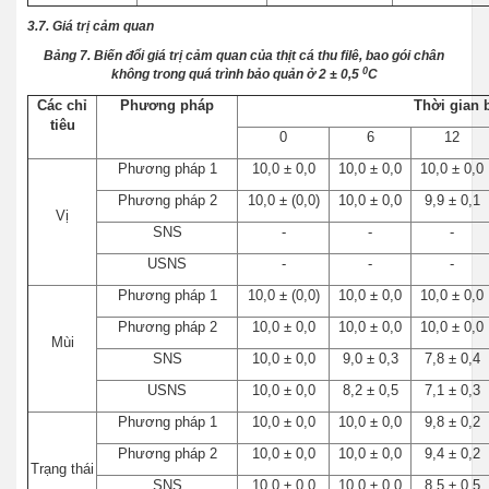
3.7. Giá trị cảm quan
Bảng 7. Biến đổi giá trị cảm quan của thịt cá thu filê, bao gói chân
0
không trong quá trình bảo quản ở 2 ± 0,5
C
Các chỉ
Phương pháp
Thời gian 
tiêu
0
6
12
Phương pháp 1
10,0 ± 0,0
10,0 ± 0,0
10,0 ± 0,0
Phương pháp 2
10,0 ± (0,0)
10,0 ± 0,0
9,9 ± 0,1
Vị
SNS
-
-
-
USNS
-
-
-
Phương pháp 1
10,0 ± (0,0)
10,0 ± 0,0
10,0 ± 0,0
Phương pháp 2
10,0 ± 0,0
10,0 ± 0,0
10,0 ± 0,0
Mùi
SNS
10,0 ± 0,0
9,0 ± 0,3
7,8 ± 0,4
USNS
10,0 ± 0,0
8,2 ± 0,5
7,1 ± 0,3
Phương pháp 1
10,0 ± 0,0
10,0 ± 0,0
9,8 ± 0,2
Phương pháp 2
10,0 ± 0,0
10,0 ± 0,0
9,4 ± 0,2
Trạng thái
SNS
10,0 ± 0,0
10,0 ± 0,0
8,5 ± 0,5