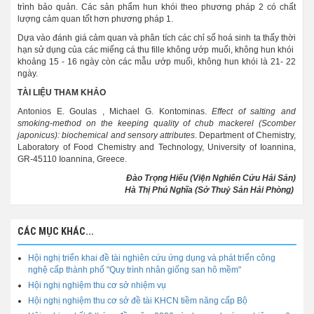
trình bảo quản. Các sản phẩm hun khói theo phương pháp 2 có chất
lượng cảm quan tốt hơn phương pháp 1.
Dựa vào đánh giá cảm quan và phân tích các chỉ số hoá sinh ta thấy thời
hạn sử dụng của các miếng cá thu fille không ướp muối, không hun khói
khoảng 15 - 16 ngày còn các mẫu ướp muối, không hun khói là 21- 22
ngày.
TÀI LIỆU THAM KHẢO
Antonios E. Goulas , Michael G. Kontominas.
Effect of salting and
smoking-method on the keeping quality of chub mackerel (Scomber
japonicus): biochemical and sensory attributes
. Department of Chemistry,
Laboratory of Food Chemistry and Technology, University of Ioannina,
GR-45110 Ioannina, Greece.
Đào Trọng Hiếu (Viện Nghiên Cứu Hải Sản)
Hà Thị Phú Nghĩa (Sở Thuỷ Sản Hải Phòng)
CÁC MỤC KHÁC...
Hội nghị triển khai đề tài nghiên cứu ứng dụng và phát triển công
nghệ cấp thành phố "Quy trình nhân giống san hô mềm"
Hội nghị nghiệm thu cơ sở nhiệm vụ
Hội nghị nghiệm thu cơ sở đề tài KHCN tiềm năng cấp Bộ