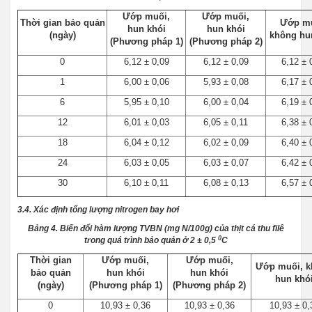
Ướp muối,
Ướp muối,
Thời gian bảo quản
Ướp mu
hun khói
hun khói
(ngày)
không hu
(Phương pháp 1)
(Phương pháp 2)
0
6,12 ± 0,09
6,12 ± 0,09
6,12 ± 
1
6,00 ± 0,06
5,93 ± 0,08
6,17 ± 
6
5,95 ± 0,10
6,00 ± 0,04
6,19 ± 
12
6,01 ± 0,03
6,05 ± 0,11
6,38 ± 
18
6,04 ± 0,12
6,02 ± 0,09
6,40 ± 
24
6,03 ± 0,05
6,03 ± 0,07
6,42 ± 
30
6,10 ± 0,11
6,08 ± 0,13
6,57 ± 
3.4. Xác định tổng lượng nitrogen bay hơi
Bảng 4. Biến đổi hàm lượng TVBN (mg N/100g) của thịt cá thu filê
0
trong quá trình bảo quản ở 2 ± 0,5
C
Thời gian
Ướp muối,
Ướp muối,
Ướp muối, 
bảo quản
hun khói
hun khói
hun khó
(ngày)
(Phương pháp 1)
(Phương pháp 2)
0
10,93 ± 0,36
10,93 ± 0,36
10,93 ± 0,