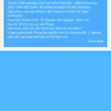
TRUNG TÂM NGHIÊN CỨU HẢI SẢN PHÍA BẮC - VIỆN KHOA HỌC
THỦY SẢN VIỆT NAM - BỘ NÔNG NGHIỆP VÀ MÔI TRƯỜNG
Giấy phép cung cấp thông tin trên mạng số 163/GP-BC ngày
02/05/2007.
Chịu trách nhiệm chính: TS. Nguyễn Văn Nguyên - Giám đốc
Địa chỉ: Số 224, Lê Lai, Hải Phòng
Điện thoại: (84) 225 383 6656; Fax: (84) 225 383 6812;
© Bản quyền thuộc Trung tâm nghiên cứu hải sản phía Bắc | Nghiêm
cấm việc sao chép dưới bất cứ hình thức nào.
Đăng nhập