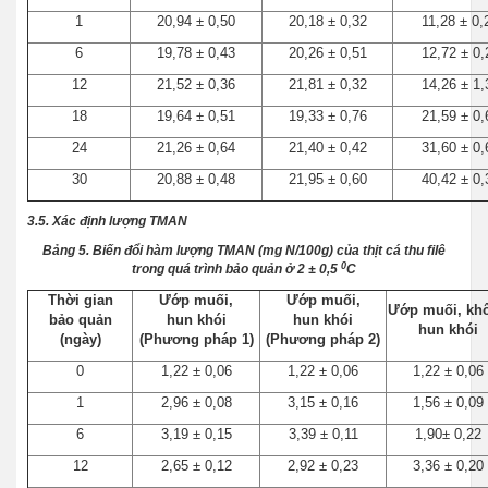
1
20,94 ± 0,50
20,18 ± 0,32
11,28 ± 0,
6
19,78 ± 0,43
20,26 ± 0,51
12,72 ± 0,
12
21,52 ± 0,36
21,81 ± 0,32
14,26 ± 1,
18
19,64 ± 0,51
19,33 ± 0,76
21,59 ± 0,
24
21,26 ± 0,64
21,40 ± 0,42
31,60 ± 0,
30
20,88 ± 0,48
21,95 ± 0,60
40,42 ± 0,
3.5. Xác định lượng TMAN
Bảng 5. Biến đổi hàm lượng TMAN (mg N/100g) của thịt cá thu filê
0
trong quá trình bảo quản ở 2 ± 0,5
C
Thời gian
Ướp muối,
Ướp muối,
Ướp muối, kh
bảo quản
hun khói
hun khói
hun khói
(ngày)
(Phương pháp 1)
(Phương pháp 2)
0
1,22 ± 0,06
1,22 ± 0,06
1,22 ± 0,06
1
2,96 ± 0,08
3,15 ± 0,16
1,56 ± 0,09
6
3,19 ± 0,15
3,39 ± 0,11
1,90± 0,22
12
2,65 ± 0,12
2,92 ± 0,23
3,36 ± 0,20