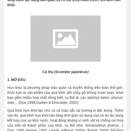
khói.
Cá thu (Scomber japonicus)
1. MỞ ĐẦU
Hun khói là phương pháp bảo quản cá truyền thống trên toàn thế giới.
Khói hun là sản phẩm của quá trình đốt cháy gỗ không hoàn toàn. Khói
bao gồm nhiều hợp chất riêng biệt, cụ thể là: các aldehyt, keton, phenol,
este,... (Doe,1998;Guillen & Errecalde, 2002).
Quá trình hun khói tạo cho cá có màu sắc và hương vị đặc trưng. Thêm
vào đó, quá trình hun khói làm tăng thời gian sử dụng của cá do tác dụng
kết hợp của sự khử nước, hoạt động kháng vi sinh vật và chống oxi hoá
của một số thành phần của khói, cụ thể như: formandehyt, phenol,...(
Doe, 1998; Horner, 1997; Leroi& Joffraud, 2000a; Rorvik, 2000). Để tăng