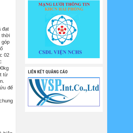
 đạt
 thời
, góp
số
c 02
c
00kg
LIÊN KẾT QUẢNG CÁO
t từ
n.
cứu để
 chung