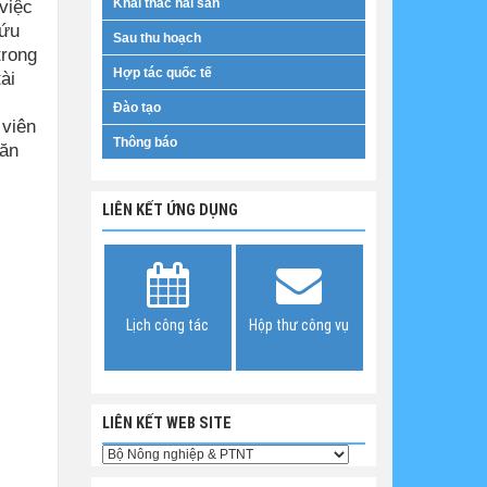
việc
Khai thác hải sản
cứu
Sau thu hoạch
trong
Hợp tác quốc tế
ài
Đào tạo
 viên
Thông báo
Văn
LIÊN KẾT ỨNG DỤNG
Lịch công tác
Hộp thư công vụ
LIÊN KẾT WEB SITE