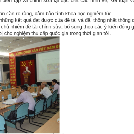
 biên tập và chỉnh sửa lại đặc biệt các hình vẽ, kết luận v
dẫn cần rõ ràng, đảm bảo tính khoa học nghiêm túc.
những kết quả đạt được của đề tài và đã thống nhất thông 
chủ nhiệm đề tài chỉnh sửa, bổ sung theo các ý kiến đóng 
ị cho nghiệm thu cấp quốc gia trong thời gian tới.