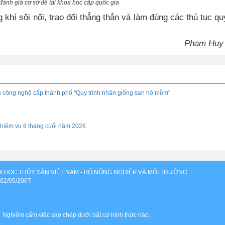
đánh giá cơ sở đề tài khoa học cấp quốc gia
 khí sôi nổi, trao đổi thẳng thắn và làm đúng các thủ tục qu
Phạm Huy
iển công nghệ cấp thành phố "Quy trình nhân giống san hô mềm"
hiệm vụ 6 tháng cuối năm 2026
OA HỌC THỦY SẢN VIỆT NAM - BỘ NÔNG NGHIỆP VÀ MÔI TRƯỜNG
 02/05/2007.
 Nghiêm cấm việc sao chép dưới bất cứ hình thức nào.