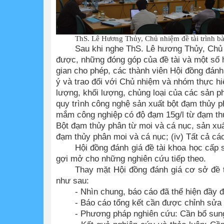
ThS. Lê Hương Thủy, Chủ nhiệm đề tài trình bà
Sau khi nghe ThS. Lê hương Thủy, Chủ n
được, những đóng góp của đề tài và một số h
gian cho phép, các thành viên Hội đồng đánh
ý và trao đổi với Chủ nhiệm và nhóm thực hiệ
lượng, khối lượng, chủng loại của các sản 
quy trình công nghệ sản xuất bột đạm thủy 
mắm công nghiệp có độ đạm 15g/l từ đạm thủ
Bột đạm thủy phân từ moi và cá nục, sản xu
đạm thủy phân moi và cá nục; (iv) Tất cả các 
Hội đồng đánh giá đề tài khoa học cấp
gợi mở cho những nghiên cứu tiếp theo.
Thay mặt Hội đồng đánh giá cơ sở đề t
như sau:
- Nhìn chung, báo cáo đã thể hiện đầy 
- Báo cáo tổng kết cần được chỉnh sửa 
- Phương pháp nghiên cứu: Cần bổ sun