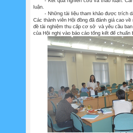
- Kết quả nghiên cứu và thảo luận: Cần
luận.
- Những tài liệu tham khảo được trích 
Các thành viên Hội đồng đã đánh giá cao về 
đề tài nghiệm thu cấp cơ sở và yêu cầu ban 
của Hội nghị vào báo cáo tổng kết để chuẩn b