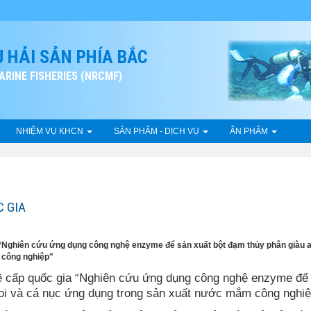
 HẢI SẢN PHÍA BẮC
RINE FISHERIES (NRCMF)
NHIỆM VỤ KHCN
SẢN PHẨM - DỊCH VỤ
ẤN PHẨM
C GIA
 “Nghiên cứu ứng dụng công nghệ enzyme để sản xuất bột đạm thủy phân giàu a
 công nghiệp"
ệ cấp quốc gia “Nghiên cứu ứng dụng công nghệ enzyme để
moi và cá nục ứng dụng trong sản xuất nước mắm công nghiệ