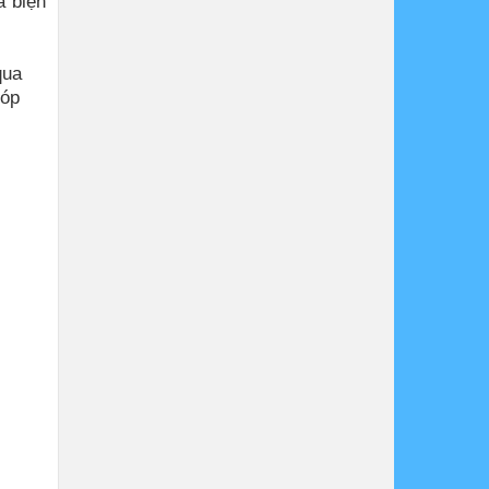
à biện
qua
góp