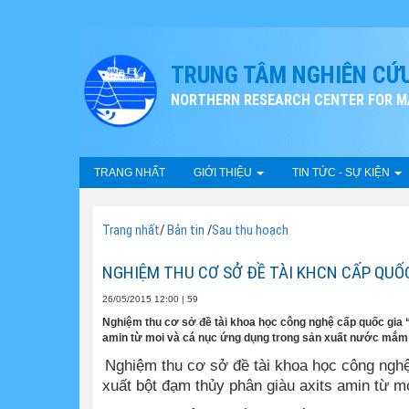
TRUNG TÂM NGHIÊN CỨU
NORTHERN RESEARCH CENTER FOR MA
TRANG NHẤT
GIỚI THIỆU
TIN TỨC - SỰ KIỆN
Trang nhất
/
Bản tin
/
Sau thu hoạch
NGHIỆM THU CƠ SỞ ĐỀ TÀI KHCN CẤP QUỐ
26/05/2015 12:00
|
59
Nghiệm thu cơ sở đề tài khoa học công nghệ cấp quốc gia
amin từ moi và cá nục ứng dụng trong sản xuất nước mắm
Nghiệm thu cơ sở đề tài khoa học công ngh
xuất bột đạm thủy phân giàu axits amin từ 