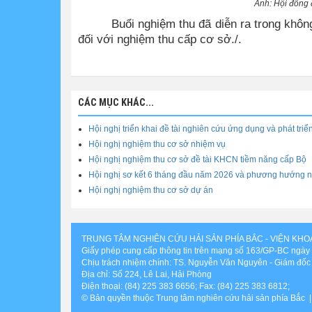
Ảnh:
Hội đồng 
Buổi nghiệm thu đã diễn ra trong không
đối với nghiệm thu cấp cơ sở./.
CÁC MỤC KHÁC...
Hội nghị triển khai đề tài nghiên cứu ứng dụng và phát tr
Hội nghị nghiệm thu cơ sở nhiệm vụ
Hội nghị nghiệm thu cơ sở đề tài KHCN tiềm năng cấp Bộ
Hội nghị sơ kết 6 tháng đầu năm 2026 và phương hướng n
Hội nghị nghiệm thu cơ sở dự án
TRUNG TÂM NGHIÊN CỨU HẢI SẢN PHÍA BẮC - VIỆN KH
Giấy phép cung cấp thông tin trên mạng số 163/GP-BC ngày
Chịu trách nhiệm chính: TS. Nguyễn Văn Nguyên - Giám đốc
Địa chỉ: Số 224, Lê Lai, Hải Phòng
Điện thoại: (84) 225 383 6656; Fax: (84) 225 383 6812;
© Bản quyền thuộc Trung tâm nghiên cứu hải sản phía Bắc |