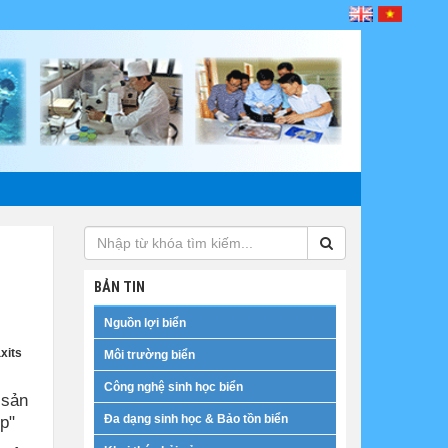
BẢN TIN
Nguồn lợi biển
xits
Môi trường biển
Công nghệ sinh học biển
 sản
p"
Đa dạng sinh học & Bảo tồn biển