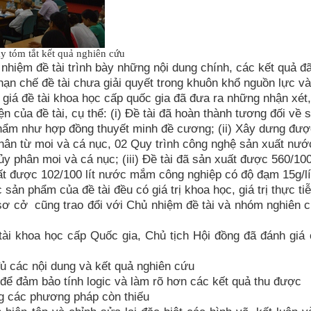
y tóm tắt kết quả nghiên cứu
hiệm đề tài trình bày những nội dung chính, các kết quả đã
ạn chế đề tài chưa giải quyết trong khuôn khổ nguồn lực và
 giá đề tài khoa học cấp quốc gia đã đưa ra những nhận xét
n của đề tài, cụ thể: (i) Đề tài đã hoàn thành tương đối về 
phẩm như hợp đồng thuyết minh đề cương; (ii) Xây dưng đượ
phân từ moi và cá nục, 02 Quy trình công nghệ sản xuất nướ
y phân moi và cá nục; (iii) Đề tài đã sản xuất được 560/10
ất được 102/100 lít nước mắm công nghiệp có độ đạm 15g/lí
sản phẩm của đề tài đều có giá trị khoa học, giá trị thực tiễ
 sơ cở cũng trao đổi với Chủ nhiệm đề tài và nhóm nghiên 
ài khoa học cấp Quốc gia, Chủ tịch Hội đồng đã đánh giá
đủ các nội dung và kết quả nghiên cứu
để đảm bảo tính logic và làm rõ hơn các kết quả thu được
g các phương pháp còn thiếu