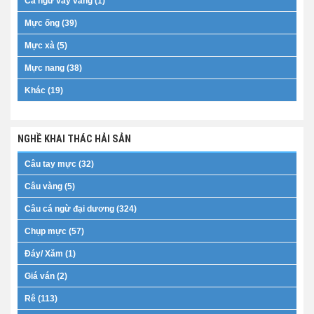
Cá ngừ vây vàng (1)
Mực ống (39)
Mực xà (5)
Mực nang (38)
Khác (19)
NGHỀ KHAI THÁC HẢI SẢN
Câu tay mực (32)
Câu vàng (5)
Câu cá ngừ đại dương (324)
Chụp mực (57)
Đáy/ Xăm (1)
Giá ván (2)
Rê (113)