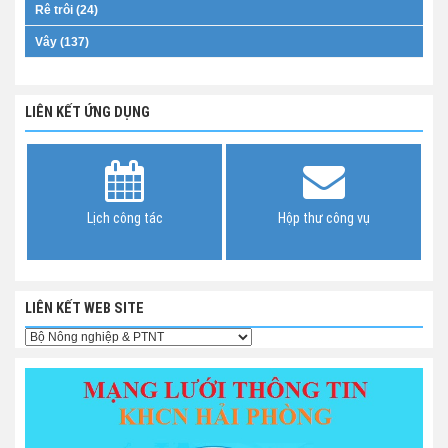
Rê trôi (24)
Vây (137)
LIÊN KẾT ỨNG DỤNG
Lịch công tác
Hộp thư công vụ
LIÊN KẾT WEB SITE