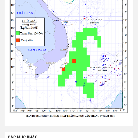
CÁC MỤC KHÁC...