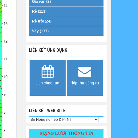
Giá ván (2)
Rê (113)
Rê trôi (24)
Vây (137)
LIÊN KẾT ỨNG DỤNG
Lịch công tác
Hộp thư công vụ
LIÊN KẾT WEB SITE