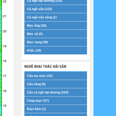
Cá ngừ đại dương (154)
Cá ngừ vằn (115)
Cá ngừ vây vàng (1)
Mực ống (39)
Mực xà (5)
Mực nang (38)
Khác (19)
NGHỀ KHAI THÁC HẢI SẢN
Câu tay mực (32)
Câu vàng (5)
Câu cá ngừ đại dương (324)
Chụp mực (57)
Đáy/ Xăm (1)