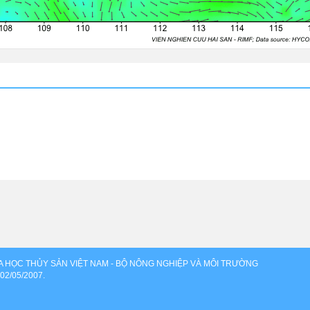
OA HỌC THỦY SẢN VIỆT NAM - BỘ NÔNG NGHIỆP VÀ MÔI TRƯỜNG
 02/05/2007.