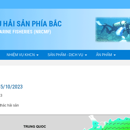
 HẢI SẢN PHÍA BẮC
RINE FISHERIES (NRCMF)
NHIỆM VỤ KHCN
SẢN PHẨM - DỊCH VỤ
ẤN PHẨM
5/10/2023
23
́c hải sản