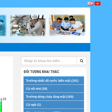
ĐỐI TƯỢNG KHAI THÁC
Trường nhiệt độ nước biển mặt (191)
Cá nổi nhỏ (39)
Trường dòng chảy tầng mặt (160)
Cá ngừ (1)