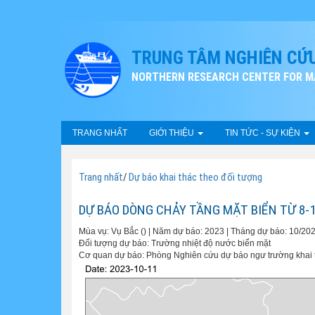
TRUNG TÂM NGHIÊN CỨU
NORTHERN RESEARCH CENTER FOR MA
TRANG NHẤT
GIỚI THIỆU
TIN TỨC - SỰ KIỆN
Trang nhất
/
Dự báo khai thác theo đối tượng
DỰ BÁO DÒNG CHẢY TẦNG MẶT BIỂN TỪ 8-1
Mùa vụ: Vụ Bắc () | Năm dự báo: 2023 | Tháng dự báo: 10/20
Đối tượng dự báo: Trường nhiệt độ nước biển mặt
Cơ quan dự báo: Phòng Nghiên cứu dự báo ngư trường khai tha