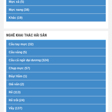
Mực xà (5)
Mực nang (38)
Khác (19)
NGHỀ KHAI THÁC HẢI SẢN
Câu tay mực (32)
Câu vàng (5)
Câu cá ngừ đại dương (324)
Chụp mực (57)
Đáy/ Xăm (1)
Giá ván (2)
Rê (113)
Rê trôi (24)
Vây (137)