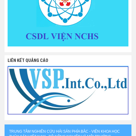
LIÊN KẾT QUẢNG CÁO
TRUNG TÂM NGHIÊN CỨU HẢI SẢN PHÍA BẮC - VIỆN KHOA HỌC