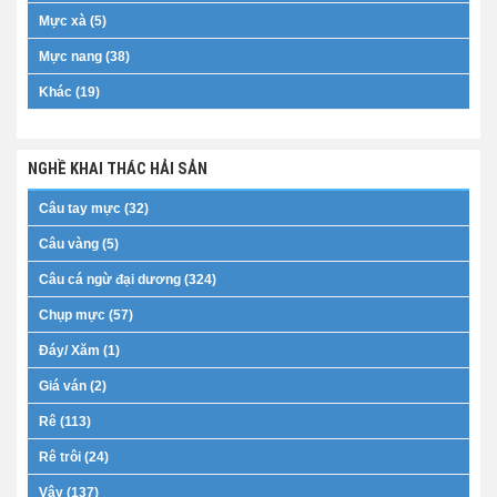
Mực xà (5)
Mực nang (38)
Khác (19)
NGHỀ KHAI THÁC HẢI SẢN
Câu tay mực (32)
Câu vàng (5)
Câu cá ngừ đại dương (324)
Chụp mực (57)
Đáy/ Xăm (1)
Giá ván (2)
Rê (113)
Rê trôi (24)
Vây (137)