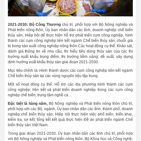
2021-2030: Bộ Công Thương
chủ trì, phối hợp với Bộ Nông nghiệp và
Phát triển nông thôn, Ủy ban nhân dân các tỉnh, doanh nghiệp chế biến
thủy sản, Hiệp hội để thực hiện hỗ trợ phát triển cụm công nghiệp, hình
thành các cụm công nghiệp liên kết ngành Chế biến thủy sản, chuỗi giá
trị trong sản xuất công nghiệp nông thôn.Các hoạt động cụ thể: Khảo sát,
đánh giá thông tin về nhu cầu, thị hiếu tiêu dùng thủy sản của các thị
trường xuất khẩu trọng điểm, thị trường tiềm năng; đề xuất, xây dựng
định hướng xuất khẩu thủy sản giai đoạn 2021-2030..
Mục tiêu chính là: Hình thành được các cụm công nghiệp liên kết ngành
Chế biến thủy sản tại các vùng nguyên liệu tập trung.
Một số hoạt động cụ thể: Hỗ trợ các địa phương hình thành các cụm
công nghiệp; liên kết và phát triển doanh nghiệp trong các cụm công
nghiệp chế biến, trung tâm nghề cá....
Đặc biệt là hàng năm,
Bộ Nông nghiệp và Phát triển nông thôn chủ trì,
phối hợp với các Bộ, ngành, Ủy ban nhân dân các tỉnh, thành phố, doanh
nghiệp chế biến thủy sản, Hiệp hội thực hiện việc phổ biến, triển khai,
kiểm tra, sơ kết, tổng kết kết quả thực hiện Đề án phát triển ngành Chế
biến thủy sản Việt Nam.
Trong giai đoạn 2021-2030, Ủy ban nhân dân các tỉnh chủ trì, phối hợp
với Bộ Nông nghiệp và Phát triển nông thôn, Bộ Khoa học và Công nghệ,