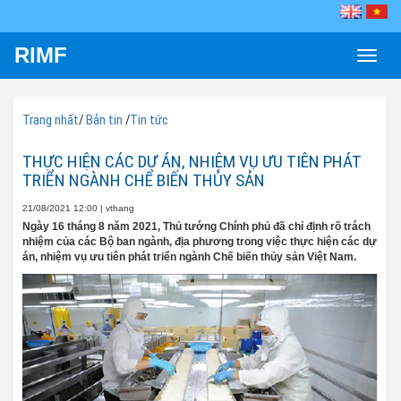
RIMF
Toggle
naviga
Trang nhất
/
Bản tin
/
Tin tức
THỰC HIỆN CÁC DỰ ÁN, NHIỆM VỤ ƯU TIÊN PHÁT
TRIỂN NGÀNH CHẾ BIẾN THỦY SẢN
21/08/2021 12:00
|
vthang
Ngày 16 tháng 8 năm 2021, Thủ tướng Chính phủ đã chỉ định rõ trách
nhiệm của các Bộ ban ngành, địa phương trong việc thực hiện các dự
án, nhiệm vụ ưu tiên phát triển ngành Chế biến thủy sản Việt Nam.