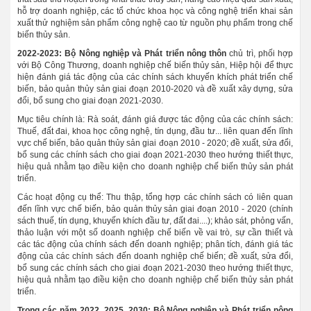
hỗ trợ doanh nghiệp, các tổ chức khoa học và công nghệ triển khai sản
xuất thử nghiệm sản phẩm công nghệ cao từ nguồn phụ phẩm trong chế
biến thủy sản.
2022-2023: Bộ Nông nghiệp và Phát triển nông thôn
chủ trì, phối hợp
với Bộ Công Thương, doanh nghiệp chế biến thủy sản, Hiệp hội để thực
hiện đánh giá tác động của các chính sách khuyến khích phát triển chế
biến, bảo quản thủy sản giai đoạn 2010-2020 và đề xuất xây dựng, sửa
đổi, bổ sung cho giai đoạn 2021-2030.
Mục tiêu chính là: Rà soát, đánh giá được tác động của các chính sách:
Thuế, đất đai, khoa học công nghệ, tín dụng, đầu tư... liên quan đến lĩnh
vực chế biến, bảo quản thủy sản giai đoạn 2010 - 2020; đề xuất, sửa đổi,
bổ sung các chính sách cho giai đoạn 2021-2030 theo hướng thiết thực,
hiệu quả nhằm tạo điều kiện cho doanh nghiệp chế biến thủy sản phát
triển.
Các hoạt động cụ thể: Thu thập, tổng hợp các chính sách có liên quan
đến lĩnh vực chế biến, bảo quản thủy sản giai đoạn 2010 - 2020 (chính
sách thuế, tín dụng, khuyến khích đầu tư, đất đai....); khảo sát, phỏng vấn,
thảo luận với một số doanh nghiệp chế biến về vai trò, sự cần thiết và
các tác động của chính sách đến doanh nghiệp; phân tích, đánh giá tác
động của các chính sách đến doanh nghiệp chế biến; đề xuất, sửa đổi,
bổ sung các chính sách cho giai đoạn 2021-2030 theo hướng thiết thực,
hiệu quả nhằm tạo điều kiện cho doanh nghiệp chế biến thủy sản phát
triển.
Trong các năm 2022, 2025, 2030: Bộ Nông nghiệp và Phát triển nông