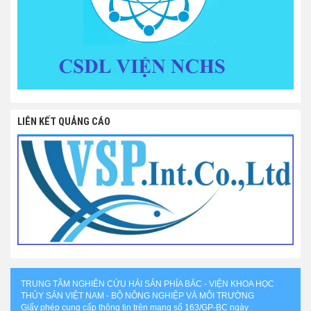
LIÊN KẾT QUẢNG CÁO
TRUNG TÂM NGHIÊN CỨU HẢI SẢN PHÍA BẮC - VIỆN KHOA HỌC
THỦY SẢN VIỆT NAM - BỘ NÔNG NGHIỆP VÀ MÔI TRƯỜNG
Giấy phép cung cấp thông tin trên mạng số 163/GP-BC ngày