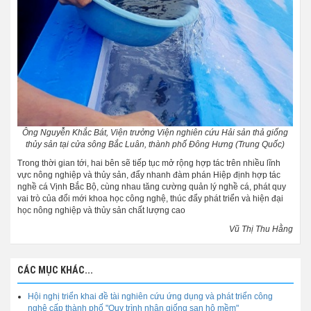
Ông Nguyễn Khắc Bát, Viện trưởng Viện nghiên cứu Hải sản
thả giống
thủy sản tại cửa sông Bắc Luân, thành phố Đông Hưng (Trung Quốc)
Trong thời gian tới, hai bên sẽ tiếp tục mở rộng hợp tác trên nhiều lĩnh
vực nông nghiệp và thủy sản, đẩy nhanh đàm phán Hiệp định hợp tác
nghề cá Vịnh Bắc Bộ, cùng nhau tăng cường quản lý nghề cá, phát quy
vai trò của đổi mới khoa học công nghệ, thúc đẩy phát triển và hiện đại
học nông nghiệp và thủy sản chất lượng cao
Vũ Thị Thu Hằng
CÁC MỤC KHÁC...
Hội nghị triển khai đề tài nghiên cứu ứng dụng và phát triển công
nghệ cấp thành phố "Quy trình nhân giống san hô mềm"