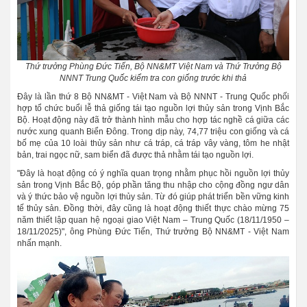
Thứ trưởng Phùng Đức Tiến, Bộ NN&MT Việt Nam và Thứ Trưởng Bộ
NNNT Trung Quốc kiểm tra con giống trước khi thả
Đây là lần thứ 8 Bộ NN&MT - Việt Nam và Bộ NNNT - Trung Quốc phối
hợp tổ chức buổi lễ thả giống tái tạo nguồn lợi thủy sản trong Vịnh Bắc
Bộ.
Hoạt động này đã trở thành hình mẫu cho hợp tác nghề cá giữa các
nước xung quanh Biển Đông.
Trong dịp này, 74,77 triệu con giống và cá
bố mẹ của 10 loài thủy sản như cá tráp, cá tráp vây vàng, tôm he nhật
bản, trai ngọc nữ, sam biển đã được thả nhằm tái tạo nguồn lợi.
"Đây là hoạt động có ý nghĩa quan trọng nhằm phục hồi nguồn lợi thủy
sản trong Vịnh Bắc Bộ, góp phần tăng thu nhập cho cộng đồng ngư dân
và ý thức bảo vệ nguồn lợi thủy sản. Từ đó giúp phát triển bền vững kinh
tế thủy sản. Đồng thời, đây cũng là hoạt động thiết thực chào mừng 75
năm thiết lập quan hệ ngoại giao Việt Nam – Trung Quốc (18/11/1950 –
18/11/2025)", ông Phùng Đức Tiến, Thứ trưởng Bộ NN&MT - Việt Nam
nhấn mạnh.