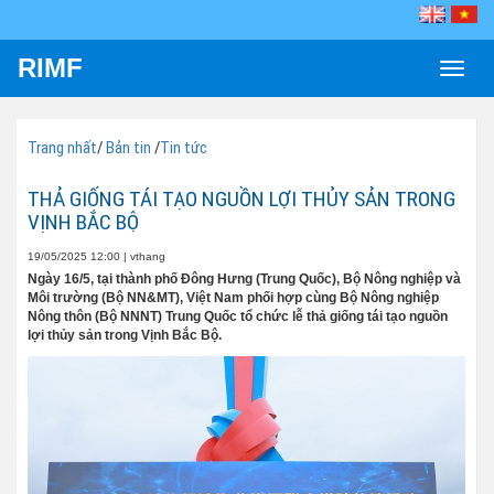
RIMF
Toggle
naviga
Trang nhất
/
Bản tin
/
Tin tức
THẢ GIỐNG TÁI TẠO NGUỒN LỢI THỦY SẢN TRONG
VỊNH BẮC BỘ
19/05/2025 12:00
|
vthang
Ngày 16/5, tại thành phố Đông Hưng (Trung Quốc), Bộ Nông nghiệp và
Môi trường (Bộ NN&MT), Việt Nam phối hợp cùng Bộ Nông nghiệp
Nông thôn (Bộ NNNT) Trung Quốc tổ chức lễ thả giống tái tạo nguồn
lợi thủy sản trong Vịnh Bắc Bộ.