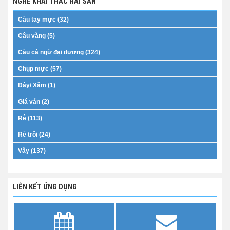
NGHỀ KHAI THÁC HẢI SẢN
Câu tay mực (32)
Câu vàng (5)
Câu cá ngừ đại dương (324)
Chụp mực (57)
Đáy/ Xăm (1)
Giá ván (2)
Rê (113)
Rê trôi (24)
Vây (137)
LIÊN KẾT ỨNG DỤNG