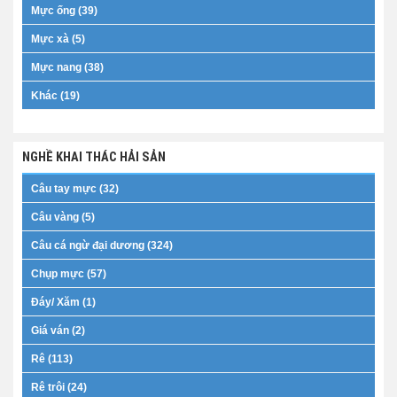
Mực ống (39)
Mực xà (5)
Mực nang (38)
Khác (19)
NGHỀ KHAI THÁC HẢI SẢN
Câu tay mực (32)
Câu vàng (5)
Câu cá ngừ đại dương (324)
Chụp mực (57)
Đáy/ Xăm (1)
Giá ván (2)
Rê (113)
Rê trôi (24)