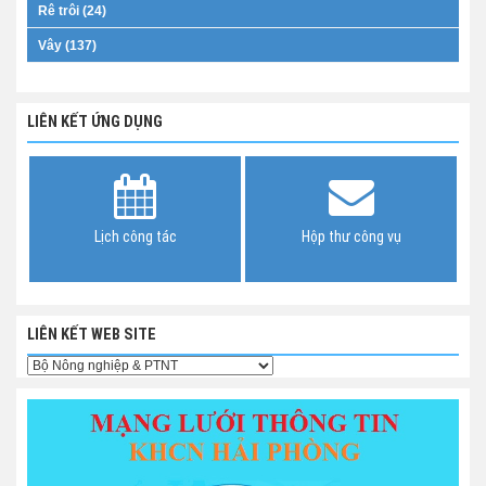
Rê trôi (24)
Vây (137)
LIÊN KẾT ỨNG DỤNG
Lịch công tác
Hộp thư công vụ
LIÊN KẾT WEB SITE