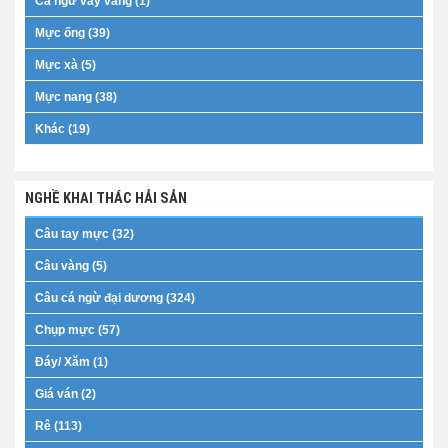
Cá ngừ vây vàng (1)
Mực ống (39)
Mực xà (5)
Mực nang (38)
Khác (19)
NGHỀ KHAI THÁC HẢI SẢN
Câu tay mực (32)
Câu vàng (5)
Câu cá ngừ đại dương (324)
Chụp mực (57)
Đáy/ Xăm (1)
Giá ván (2)
Rê (113)