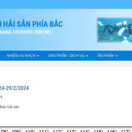
 HẢI SẢN PHÍA BẮC
RINE FISHERIES (NRCMF)
NHIỆM VỤ KHCN
SẢN PHẨM - DỊCH VỤ
ẤN PHẨM
4-29/2/2024
24
́c hải sản