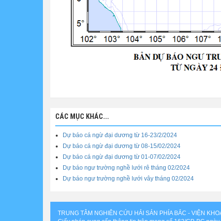
CÁC MỤC KHÁC...
Dự báo cá ngừ đại dương từ 16-23/2/2024
Dự báo cá ngừ đại dương từ 08-15/02/2024
Dự báo cá ngừ đại dương từ 01-07/02/2024
Dự báo ngư trường nghề lưới rê tháng 02/2024
Dự báo ngư trường nghề lưới vây tháng 02/2024
TRUNG TÂM NGHIÊN CỨU HẢI SẢN PHÍA BẮC - VIỆN KH