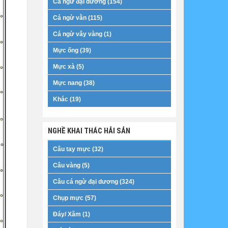
Cá ngừ đại dương (154)
Cá ngừ vằn (115)
Cá ngừ vây vàng (1)
Mực ống (39)
Mực xà (5)
Mực nang (38)
Khác (19)
NGHỀ KHAI THÁC HẢI SẢN
Câu tay mực (32)
Câu vàng (5)
Câu cá ngừ đại dương (324)
Chụp mực (57)
Đáy/ Xăm (1)