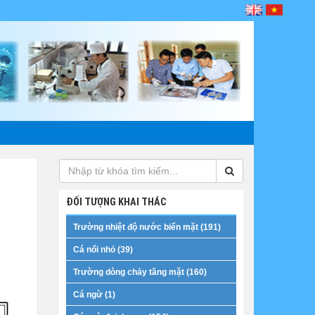
ĐỐI TƯỢNG KHAI THÁC
Trường nhiệt độ nước biển mặt (191)
Cá nổi nhỏ (39)
Trường dòng chảy tầng mặt (160)
Cá ngừ (1)