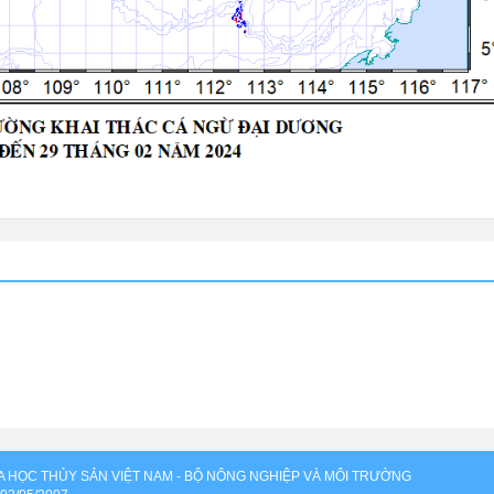
OA HỌC THỦY SẢN VIỆT NAM - BỘ NÔNG NGHIỆP VÀ MÔI TRƯỜNG