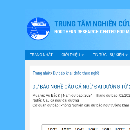
TRUNG TÂM NGHIÊN CỨU
NORTHERN RESEARCH CENTER FOR MA
TRANG NHẤT
GIỚI THIỆU
TIN TỨC - SỰ KIỆN
Trang nhất
/
Dự báo khai thác theo nghề
DỰ BÁO NGHỀ CÂU CÁ NGỪ ĐẠI DƯƠNG TỪ 2
Mùa vụ: Vụ Bắc () | Năm dự báo: 2024 | Tháng dự báo: 02/20
Nghề: Câu cá ngừ đại dương
Cơ quan dự báo: Phòng Nghiên cứu dự báo ngư trường khai tha