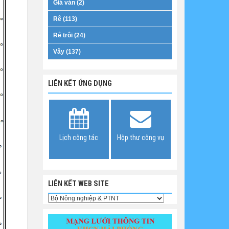
Giá ván (2)
Rê (113)
Rê trôi (24)
Vây (137)
LIÊN KẾT ỨNG DỤNG
Lịch công tác
Hộp thư công vụ
LIÊN KẾT WEB SITE