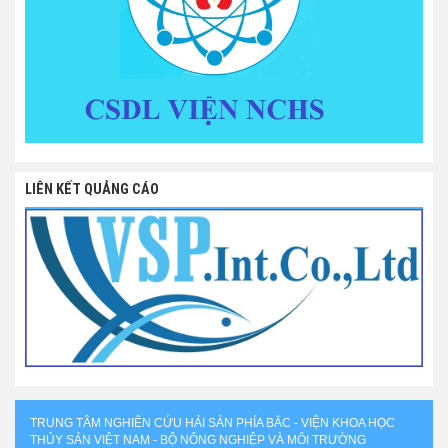
LIÊN KẾT QUẢNG CÁO
TRUNG TÂM NGHIÊN CỨU HẢI SẢN PHÍA BẮC - VIỆN KHOA HỌC
THỦY SẢN VIỆT NAM - BỘ NÔNG NGHIỆP VÀ MÔI TRƯỜNG