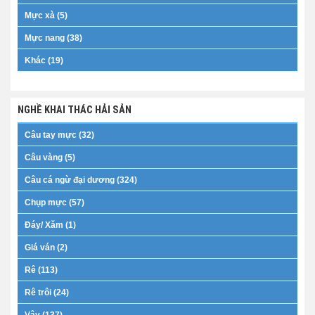
Mực xà (5)
Mực nang (38)
Khác (19)
NGHỀ KHAI THÁC HẢI SẢN
Câu tay mực (32)
Câu vàng (5)
Câu cá ngừ đại dương (324)
Chụp mực (57)
Đáy/ Xăm (1)
Giá ván (2)
Rê (113)
Rê trôi (24)
Vây (137)