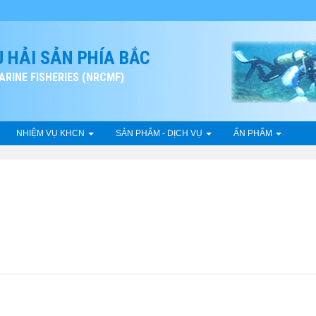
 HẢI SẢN PHÍA BẮC
RINE FISHERIES (NRCMF)
NHIỆM VỤ KHCN
SẢN PHẨM - DỊCH VỤ
ẤN PHẨM