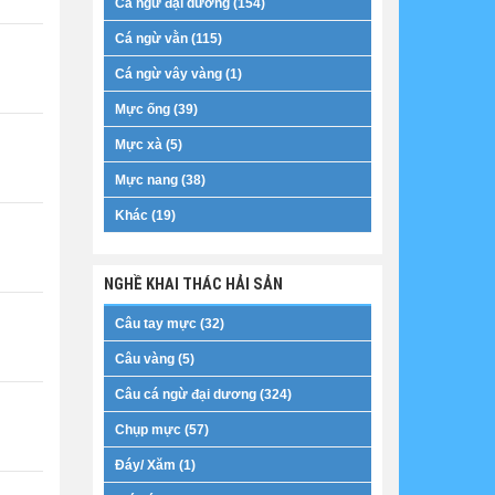
Cá ngừ đại dương (154)
Cá ngừ vằn (115)
Cá ngừ vây vàng (1)
Mực ống (39)
Mực xà (5)
Mực nang (38)
Khác (19)
NGHỀ KHAI THÁC HẢI SẢN
Câu tay mực (32)
Câu vàng (5)
Câu cá ngừ đại dương (324)
Chụp mực (57)
Đáy/ Xăm (1)