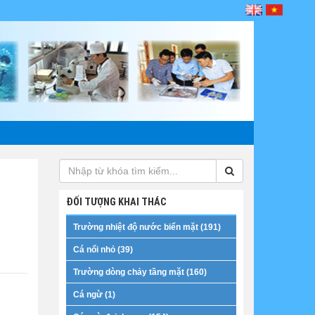
ĐỐI TƯỢNG KHAI THÁC
Trường nhiệt độ nước biển mặt (191)
Cá nổi nhỏ (39)
Trường dòng chảy tầng mặt (160)
Cá ngừ (1)