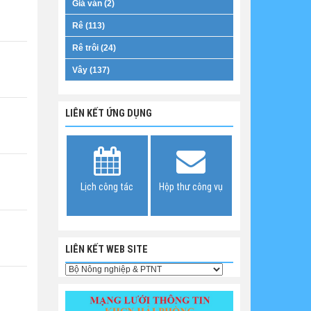
Giá ván (2)
Rê (113)
Rê trôi (24)
Vây (137)
LIÊN KẾT ỨNG DỤNG
Lịch công tác
Hộp thư công vụ
LIÊN KẾT WEB SITE