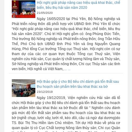
Hội nghị giải pháp nâng cao hiệu quả khai thác, chế
biến, tiêu thụ hải sản năm 2020
21/05/2020
Ngày 16/05/2020 tại Phú Yên, Bộ Nông nghiệp và
Phát triển nông thôn đã phối hợp với UBND tỉnh Phú Yên tổ chức
“Hội nghị giải pháp nâng cao hiệu quả khai thác, chế biến, tiêu thụ
hải sản năm 2020”. Chủ trì Hội nghị gồm có: ông Phùng Đức Tiến,
Thứ trưởng Bộ Nông nghiệp và Phát triển nông thôn; ông Trần Hữu
Thế, Phó Chủ tịch UBND tỉnh Phú Yên và ông Nguyễn Quang
Hùng, Phó tổng Cục trưởng Tổng cục Thuỷ sản. Hội nghị còn có sự
tham dự của các cơ quan trực thuộc Tổng cục Thuỷ sản, Viện
nghiên cứu Hải sản, Cục quản lý chất lượng Nông lâm và Thủy sản,
Sở Nông nghiệp và Phát triển nông thôn, Chi cục Thủy sản các tỉnh
ven biển, Hội nghề cá Việt Nam,…
...
Hội thảo góp ý cho Bộ tiêu chí đánh giá tổn thất sau
thu hoạch sản phẩm trên tàu khai thác xa bờ
23/12/2019
Ngày 19/12/2019, Viện nghiên cứu Hải sản đã tổ
chức Hội thảo góp ý cho Bộ tiêu chí đánh giá tổn thất sau thu hoạch
sản phẩm trên tàu khai thác xa bờ thuộc đề tài “ Nghiên cứu đánh
giá mức độ tổn thất sản phẩm sau thu hoạch của tàu khai thác xa
bờ (nghề chụp, lưới vây, lưới rê, kéo đôi, câu cá ngừ đại dương)do
TS. Bùi Thị Thu Hiền làm Chủ nhiệm. Tới dự Hội thảo về phía cơ
quan quản lý có Cục Chất lượng Nông lâm thủy sản; Chi cục Quản