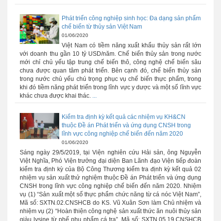
Phát triển công nghiệp sinh học: Đa dạng sản phẩm
chế biến từ thủy sản Việt Nam
01/06/2020
Việt Nam có tiềm năng xuất khẩu thủy sản rất lớn
với doanh thu gần 10 tỷ USD/năm. Chế biển thủy sản trong nước
mới chỉ chủ yếu tập trung chế biến thô, công nghệ chế biến sâu
chưa được quan tâm phát triển. Bên cạnh đó, chế biến thủy sản
trong nước chủ yếu chú trọng phục vụ chế biến thực phẩm, trong
khi đó tiềm năng phát triển trong lĩnh vực y dược và một số lĩnh vực
khác chưa được khai thác.
...
Kiểm tra định kỳ kết quả các nhiệm vụ KH&CN
thuộc Đề án Phát triển và ứng dụng CNSH trong
lĩnh vực công nghiệp chế biến đến năm 2020
01/06/2020
Sáng ngày 29/5/2019, tại Viện nghiên cứu Hải sản, ông Nguyễn
Việt Nghĩa, Phó Viện trưởng đại diện Ban Lãnh đạo Viện tiếp đoàn
kiểm tra định kỳ của Bộ Công Thương kiểm tra định kỳ kết quả 02
nhiệm vụ sản xuất thử nghiệm thuộc Đề án Phát triển và ứng dụng
CNSH trong lĩnh vực công nghiệp chế biến đến năm 2020. Nhiệm
vụ (1) “Sản xuất một số thực phẩm chức năng từ cá nóc Việt Nam”,
Mã số: SXTN.02.CNSHCB do KS. Vũ Xuân Sơn làm Chủ nhiệm và
nhiệm vụ (2) “Hoàn thiện công nghệ sản xuất thức ăn nuôi thủy sản
giàu lysine từ phế phụ phẩm cá tra”, Mã số: SXTN.05.19.CNSHCB