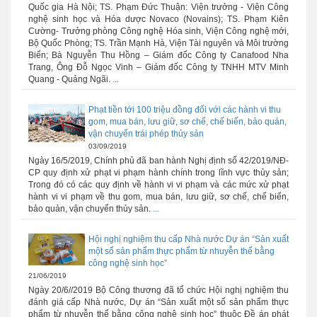
Quốc gia Hà Nội; TS. Phạm Đức Thuận: Viện trưởng - Viện Công
nghệ sinh học và Hóa dược Novaco (Novains); TS. Phạm Kiên
Cường- Trưởng phòng Công nghệ Hóa sinh, Viện Công nghệ mới,
Bộ Quốc Phòng; TS. Trần Mạnh Hà, Viện Tài nguyên và Môi trường
Biển; Bà Nguyễn Thu Hồng – Giám đốc Công ty Canafood Nha
Trang, Ông Đỗ Ngọc Vinh – Giám đốc Công ty TNHH MTV Minh
Quang - Quảng Ngãi.
...
Phạt tiền tới 100 triệu đồng đối với các hành vi thu
gom, mua bán, lưu giữ, sơ chế, chế biến, bảo quản,
vận chuyển trái phép thủy sản
03/09/2019
Ngày 16/5/2019, Chính phủ đã ban hành Nghị định số 42/2019/NĐ-
CP quy định xử phạt vi phạm hành chính trong lĩnh vực thủy sản;
Trong đó có các quy định về hành vi vi phạm và các mức xử phạt
hành vi vi phạm về thu gom, mua bán, lưu giữ, sơ chế, chế biến,
bảo quản, vận chuyển thủy sản.
...
Hội nghị nghiệm thu cấp Nhà nước Dự án “Sản xuất
một số sản phẩm thực phẩm từ nhuyễn thể bằng
công nghệ sinh học”
21/06/2019
Ngày 20/6//2019 Bộ Công thương đã tổ chức Hội nghị nghiệm thu
đánh giá cấp Nhà nước, Dự án “Sản xuất một số sản phẩm thực
phẩm từ nhuyễn thể bằng công nghệ sinh học” thuộc Đề án phát