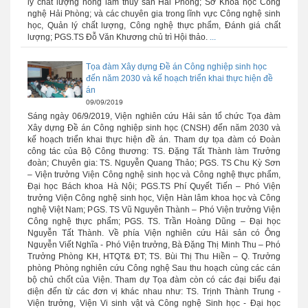
lý chất lượng nông lâm thủy sản Hải Phòng; Sở Khoa học Công
nghệ Hải Phòng; và các chuyên gia trong lĩnh vực Công nghệ sinh
học, Quản lý chất lượng, Công nghệ thực phẩm, Đánh giá chất
lượng; PGS.TS Đỗ Văn Khương chủ trì Hội thảo.
...
Tọa đàm Xây dựng Đề án Công nghiệp sinh học
đến năm 2030 và kế hoạch triển khai thực hiện đề
án
09/09/2019
Sáng ngày 06/9/2019, Viện nghiên cứu Hải sản tổ chức Tọa đàm
Xây dựng Đề án Công nghiệp sinh học (CNSH) đến năm 2030 và
kế hoạch triển khai thực hiện đề án. Tham dự tọa đàm có Đoàn
công tác của Bộ Công thương: TS. Đặng Tất Thành làm Trưởng
đoàn; Chuyên gia: TS. Nguyễn Quang Thảo; PGS. TS Chu Kỳ Sơn
– Viện trưởng Viện Công nghệ sinh học và Công nghệ thực phẩm,
Đại học Bách khoa Hà Nội; PGS.TS Phí Quyết Tiến – Phó Viện
trưởng Viện Công nghệ sinh học, Viện Hàn lâm khoa học và Công
nghệ Việt Nam; PGS. TS Vũ Nguyên Thành – Phó Viện trưởng Viện
Công nghệ thực phẩm; PGS. TS. Trần Hoàng Dũng – Đại học
Nguyễn Tất Thành. Về phía Viện nghiên cứu Hải sản có Ông
Nguyễn Viết Nghĩa - Phó Viện trưởng, Bà Đặng Thị Minh Thu – Phó
Trưởng Phòng KH, HTQT& ĐT; TS. Bùi Thị Thu Hiền – Q. Trưởng
phòng Phòng nghiên cứu Công nghệ Sau thu hoạch cùng các cán
bộ chủ chốt của Viện. Tham dự Tọa đàm còn có các đại biểu đại
diện đến từ các đơn vị khác nhau như: TS. Trịnh Thành Trung -
Viện trưởng, Viện Vi sinh vật và Công nghệ Sinh học - Đại học