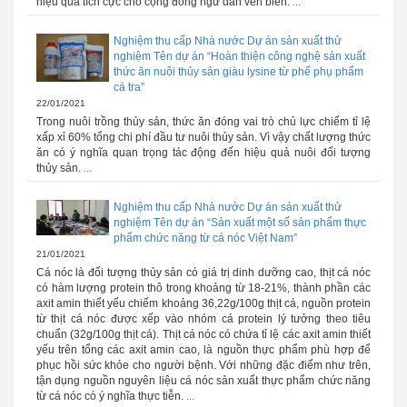
hiệu quả tích cực cho cộng đồng ngư dân ven biển.
...
Nghiệm thu cấp Nhà nước Dự án sản xuất thử
nghiệm Tên dự án “Hoàn thiện công nghệ sản xuất
thức ăn nuôi thủy sản giàu lysine từ phế phụ phẩm
cá tra”
22/01/2021
Trong nuôi trồng thủy sản, thức ăn đóng vai trò chủ lực chiếm tỉ lệ
xấp xỉ 60% tổng chi phí đầu tư nuôi thủy sản. Vì vậy chất lượng thức
ăn có ý nghĩa quan trọng tác động đến hiệu quả nuôi đối tượng
thủy sản.
...
Nghiệm thu cấp Nhà nước Dự án sản xuất thử
nghiệm Tên dự án “Sản xuất một số sản phẩm thực
phẩm chức năng từ cá nóc Việt Nam”
21/01/2021
Cá nóc là đối tượng thủy sản có giá trị dinh dưỡng cao, thịt cá nóc
có hàm lượng protein thô trong khoảng từ 18-21%, thành phần các
axit amin thiết yếu chiếm khoảng 36,22g/100g thịt cá, nguồn protein
từ thịt cá nóc được xếp vào nhóm cá protein lý tưởng theo tiêu
chuẩn (32g/100g thịt cá). Thịt cá nóc có chứa tỉ lệ các axit amin thiết
yếu trên tổng các axit amin cao, là nguồn thực phẩm phù hợp để
phục hồi sức khỏe cho người bệnh. Với những đặc điểm như trên,
tận dụng nguồn nguyên liệu cá nóc sản xuất thực phẩm chức năng
từ cá nóc có ý nghĩa thực tiễn.
...