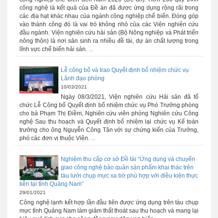
công nghệ là kết quả của Đề án đã được ứng dụng rộng rãi trong
các địa hạt khác nhau của ngành công nghiệp chế biến. Đóng góp
vào thành công đó là vai trò không nhỏ của các Viện nghiên cứu
đầu ngành. Viện nghiên cứu hải sản (Bộ Nông nghiệp và Phát triển
nông thôn) là nơi sản sinh ra nhiều đề tài, dự án chất lượng trong
lĩnh vực chế biến hải sản.
...
Lễ công bố và trao Quyết định bổ nhiệm chức vụ
Lãnh đạo phòng
10/03/2021
Ngày 08/3/2021, Viện nghiên cứu Hải sản đã tổ
chức Lễ Công bố Quyết định bổ nhiệm chức vụ Phó Trưởng phòng
cho bà Phạm Thị Điềm, Nghiên cứu viên phòng Nghiên cứu Công
nghệ Sau thu hoạch và Quyết định bổ nhiệm lại chức vụ Kế toán
trưởng cho ông Nguyễn Công Tân với sự chứng kiến của Trưởng,
phó các đơn vị thuộc Viện.
...
Nghiệm thu cấp cơ sở Đề tài “Ứng dụng và chuyển
giao công nghệ bảo quản sản phẩm khai thác trên
tàu lưới chụp mực xa bờ phù hợp với điều kiện thực
tiễn tại tỉnh Quảng Nam”
29/01/2021
Công nghệ lạnh kết hợp lần đầu tiên được ứng dụng trên tàu chụp
mực tỉnh Quảng Nam làm giảm thất thoát sau thu hoạch và mang lại