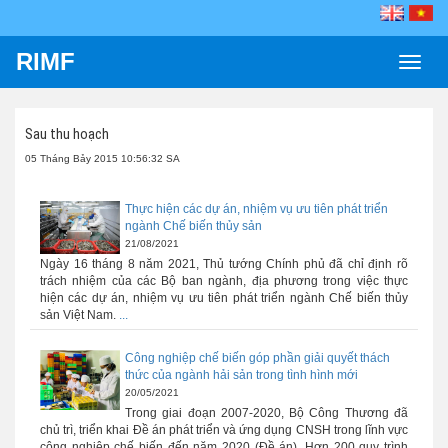
RIMF
Toggle
naviga
Sau thu hoạch
05 Tháng Bảy 2015 10:56:32 SA
Thực hiện các dự án, nhiệm vụ ưu tiên phát triển
ngành Chế biến thủy sản
21/08/2021
Ngày 16 tháng 8 năm 2021, Thủ tướng Chính phủ đã chỉ định rõ
trách nhiệm của các Bộ ban ngành, địa phương trong việc thực
hiện các dự án, nhiệm vụ ưu tiên phát triển ngành Chế biến thủy
sản Việt Nam.
...
Công nghiệp chế biến góp phần giải quyết thách
thức của ngành hải sản trong tình hình mới
20/05/2021
Trong giai đoạn 2007-2020, Bộ Công Thương đã
chủ trì, triển khai Đề án phát triển và ứng dụng CNSH trong lĩnh vực
công nghiệp chế biến đến năm 2020 (Đề án). Hơn 200 quy trình