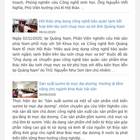
hoạch, Phòng nghiên cứu Công nghệ sinh học. Ông Nguyễn Viết
Nghĩa, Phó Viện trưởng chủ trì Hội thảo.
...
Hội thảo ứng dụng công nghệ bảo quản lạnh kết
hợp trên tàu lưới chụp mực xa bờ tỉnh Quảng Nam
06/11/2020
Ngày 02/11/2020, tại Quảng Nam, Phân Viện nghiên cứu Hải sản
phía Nam phối hợp với Sở Khoa học và Công nghệ tỉnh Quảng
Nam tổ chức Hội thảo “Hiệu quả ứng dụng công nghệ bảo quản
lạnh ngâm, lạnh thấm trên tàu lưới chụp mực xa bờ” thuộc đề tài
“Ứng dụng và chuyển giao công nghệ bảo quản sản phẩm khai
thác trên tàu lưới chụp mực xa bờ phù hợp với điều kiện thực tiễn
tại Quảng Nam” do ThS. Nguyễn Như Sơn làm chủ nhiệm.
...
Sản xuất surimi từ mực đại dương: Hướng đi tiềm
năng cho ngành khai thác hải sản
30/06/2020
Thực hiện dự án “Sản xuất surimi và một số sản phẩm chế biến
surimi từ mực đại dương”, nhóm chuyên gia của Viện Nghiên cứu
Hải sản đã làm chủ được công nghệ sản xuất các sản phẩm giá trị
gia tăng từ mực đại dương. Các sản phẩm gồm surimi, chả mực và
chả tôm từ surimi. Việc đa dạng sản phẩm chế biến từ thủy sản góp
phần nâng cao giá trị sử dụng và kinh tế của nguồn lợi thủy sản
đồng thời giúp cho nghề khai thác mực đại dương ở nước ta phát
triển bền vững theo hướng công nghiệp.
...