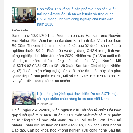
Họp thẩm định kết quả sản phẩm dự án sản xuất
thử nghiệm thuộc Đề án Phát triển và ứng dụng
CNSH trong lĩnh vực công nghiệp chế biến đến
năm 2020
15/01/2021
Sáng ngày 13/01/2021, tại Viện nghiên cứu Hải sản, ông Nguyễn
Việt Nghĩa, Phó Viện trưởng đại diện Ban Lãnh đạo Viện tiếp đoàn
Bộ Công Thương thẩm định kết quả kết quả 02 dự án sản xuất thử
nghiệm thuộc Đề án Phát triển và ứng dụng CNSH trong lĩnh vực
công nghiệp chế biến đến năm 2020. Nhiệm vụ (1) “Sản xuất một
số thực phẩm chức năng từ cá nóc Việt Nam”, Mã
số:SXTN.02.CNSHCB do KS. Vũ Xuân Sơn làm Chủ nhiệm; Nhiệm
vụ (2) “Hoàn thiện công nghệ sản xuất thức ăn nuôi thủy sản giàu
lysine từ phế phụ phẩm cá tra”, Mã số:SXTN.05.19.CNSHCB do TS.
Nguyễn Hữu Hoàng làm Chủ nhiệm.
...
Hội thảo góp ý kết quả thực hiện Dự án SXTN một
số thực phẩm chức năng từ cá nóc Việt Nam
28/12/2020
Chiều ngày 25/12/2020, Viện nghiên cứu Hải sản tổ chức Hội thảo
góp ý kết quả thực hiện Dự án SXTN “Sản xuất một số thực phẩm
chức năng từ cá nóc Việt Nam”, do KS. Vũ Xuân Sơn làm Chủ
nhiệm. Tham dự Hội thảo có Lãnh đạo Viện, Hội đồng Khoa học và
Đào tạo, Cán bộ khoa học Phòng nghiên cứu công nghệ Sau thu