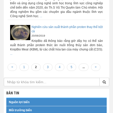
triển và ứng dụng công nghệ sinh học trong lĩnh vực công nghiệp
chế biến đến năm 2020, do Th.S Vũ Thị Quyên làm Chủ nhiệm. Hội
đồng nghiệm thu gồm các chuyên gia đầu ngành thuộc lĩnh vực
Công nghệ Sinh học.
...
Nghiên cứu sản xuất thành phần proten thay thế bột
cá
20/06/2019
KnipBio đã thông báo rằng giờ đây họ có thể sản
xuất thành phần protein thức ăn nuôi trồng thủy sản đơn bào,
KnipBio Meal (KBM), từ các chất hòa tan của máy chưng cất (CDS).
...
<
1
2
3
4
5
...
>
BẢN TIN
Nguồn lợi biển
Môi trường biển