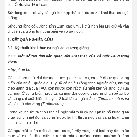
của Ốtxtrâylia, Đài Loan.
Sử dụng tàu lưới vây cá ngừ kết hợp thả chà dụ cá để khai thác cá ngừ
giống.
Sử dụng lồng có đường kính 13m, cao 8m để thử nghiệm lưu giữ và vận
chuyển cá giống từ ngoài biển về cơ sở nuôi.
3. KẾT QUẢ NGHIÊN CỨU
3.1. Kỹ thuật khai thác cá ngừ đại dương giống
3.1.1. Một số tập tính liên quan đến khai thác của cá ngừ đại dương
giống
+ Sự phân bố:
Các loài cá ngừ đại dương thường di cư rất xa, có thể di cư qua vùng
biển của nhiều quốc gia. Tuy đã có nhiều công trình nghiên cứu, nhưng
theo đánh giá của FAO, con người còn rất thiếu hiểu biết về sự di cư của
cá ngừ. Ở vùng biển nước ta, cá ngừ đại dương thường phân bố xa bờ
và cũng chỉ xuất hiện chủ yếu 2 loài là cá ngừ mắt to (
Thunnus. obesus
)
và cá ngừ vây vàng
(T. albacares).
Trong khi người ta cho rằng cá ngừ mắt to là cá ngừ phân bố trung gian
giữa vùng nhiệt đới và vùng “nước lạnh”, thì cá ngừ vây vàng hoàn toàn
là loài cá nhiệt đới.
Cá ngừ mắt to ăn mồi sâu hơn cá ngừ vây vàng, hai loài này ăn nhiều
mực và cá nổi tầng giữa. Cá ngừ mắt to trưởng thành thường ở tầng