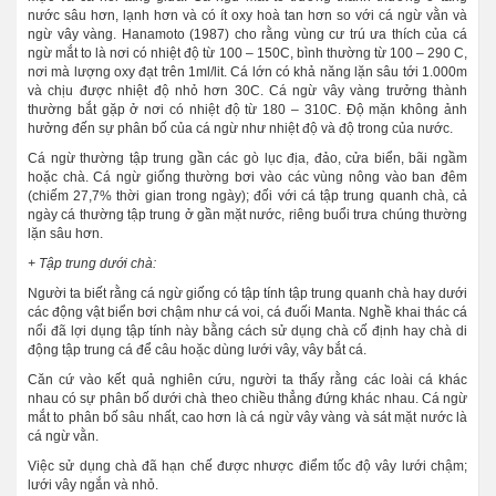
nước sâu hơn, lạnh hơn và có ít oxy hoà tan hơn so với cá ngừ vằn và
ngừ vây vàng. Hanamoto (1987) cho rằng vùng cư trú ưa thích của cá
ngừ mắt to là nơi có nhiệt độ từ 100 – 150C, bình thường từ 100 – 290 C,
nơi mà lượng oxy đạt trên 1ml/lit. Cá lớn có khả năng lặn sâu tới 1.000m
và chịu được nhiệt độ nhỏ hơn 30C. Cá ngừ vây vàng trưởng thành
thường bắt gặp ở nơi có nhiệt độ từ 180 – 310C. Độ mặn không ảnh
hưởng đến sự phân bố của cá ngừ như nhiệt độ và độ trong của nước.
Cá ngừ thường tập trung gần các gò lục địa, đảo, cửa biển, bãi ngầm
hoặc chà. Cá ngừ giống thường bơi vào các vùng nông vào ban đêm
(chiếm 27,7% thời gian trong ngày); đối với cá tập trung quanh chà, cả
ngày cá thường tập trung ở gần mặt nước, riêng buổi trưa chúng thường
lặn sâu hơn.
+ Tập trung dưới chà:
Người ta biết rằng cá ngừ giống có tập tính tập trung quanh chà hay dưới
các động vật biển bơi chậm như cá voi, cá đuối Manta. Nghề khai thác cá
nổi đã lợi dụng tập tính này bằng cách sử dụng chà cố định hay chà di
động tập trung cá để câu hoặc dùng lưới vây, vây bắt cá.
Căn cứ vào kết quả nghiên cứu, người ta thấy rằng các loài cá khác
nhau có sự phân bố dưới chà theo chiều thẳng đứng khác nhau. Cá ngừ
mắt to phân bố sâu nhất, cao hơn là cá ngừ vây vàng và sát mặt nước là
cá ngừ vằn.
Việc sử dụng chà đã hạn chế được nhược điểm tốc độ vây lưới chậm;
lưới vây ngắn và nhỏ.