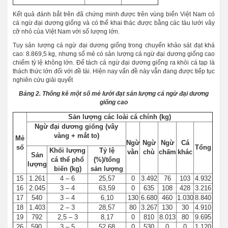
Kết quả đánh bắt trên đã chứng minh được trên vùng biển Việt Nam có
cá ngừ đại dương giống và có thể khai thác được bằng các tàu lưới vây
cỡ nhỏ của Việt Nam với số lượng lớn.
Tuy sản lượng cá ngừ đại dương giống trong chuyến khảo sát đạt khá
cao: 8.869,5 kg, nhưng số mẻ có sản lượng cá ngừ đại dương giống cao
chiếm tỷ lệ không lớn. Để tách cá ngừ đại dương giống ra khỏi cá tạp là
thách thức lớn đối với đề tài. Hiện nay vấn đề này vẫn đang được tiếp tục
nghiên cứu giải quyết
Bảng 2. Thống kê một số mẻ lưới đạt sản lượng cá ngừ đại dương
giống cao
Sản lượng các loài cá chính (kg)
Ngừ đại dương giống
(vây
vàng + mắt to)
Mẻ
Ngừ
Ngừ
Ngừ
Cá
số
Tổng
Khối lượng
Tỷ lệ
vằn
chù
chấm
khác
Sản
cá thể phổ
(%)/tổng
lượng
biến (kg)
sản lượng
15
1.261
4 – 6
25,57
0
3.492
76
103
4.932
16
2.045
3 – 4
63,59
0
635
108
428
3.216
17
540
3 – 4
6,10
130
6.680
460
1.030
8.840
18
1.403
2 – 3
28,57
80
3.267
130
30
4.910
19
792
2,5 – 3
8,17
0
810
8.013
80
9.695
26
590
3 – 5
52,68
0
530
0
0
1.120