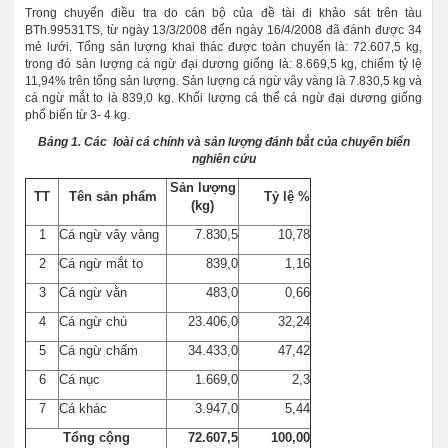
Trong chuyến điều tra do cán bộ của đề tài đi khảo sát trên tàu
BTh.99531TS, từ ngày 13/3/2008 đến ngày 16/4/2008 đã đánh được 34
mẻ lưới. Tổng sản lượng khai thác được toàn chuyến là: 72.607,5 kg,
trong đó sản lượng cá ngừ đại dương giống là: 8.669,5 kg, chiếm tỷ lệ
11,94% trên tổng sản lượng. Sản lượng cá ngừ vây vàng là 7.830,5 kg và
cá ngừ mắt to là 839,0 kg. Khối lượng cá thể cá ngừ đại dương giống
phổ biến từ 3- 4 kg.
Bảng 1. Các loài cá chính và sản lượng đánh bắt của chuyến biển
nghiên cứu
Sản lượng
TT
Tên sản phẩm
Tỷ lệ %
(kg)
1
Cá ngừ vây vàng
7.830,5
10,78
2
Cá ngừ mắt to
839,0
1,16
3
Cá ngừ vằn
483,0
0,66
4
Cá ngừ chù
23.406,0
32,24
5
Cá ngừ chấm
34.433,0
47,42
6
Cá nục
1.669,0
2,3
7
Cá khác
3.947,0
5,44
Tổng cộng
72.607,5
100,00