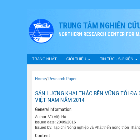
TRUNG TÂM NGHIÊN CỨU
NORTHERN RESEARCH CENTER FOR MA
TRANG NHẤT
GIỚI THIỆU
TIN TỨC - SỰ KIỆN
Home
/
Research Paper
SẢN LƯỢNG KHAI THÁC BỀN VỮNG TỐI ĐA 
VIỆT NAM NĂM 2014
General Information
Author: Vũ Việt Hà
Issued date: 20/09/2016
Issued by: Tạp chí Nông nghiệp và Phát triển nông thôn Thá
Content