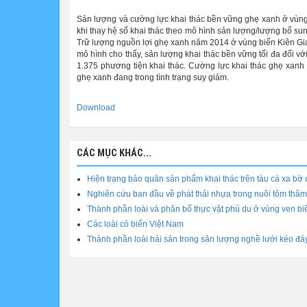
Sản lượng và cường lực khai thác bền vững ghẹ xanh ở vùng
khi thay hệ số khai thác theo mô hình sản lượng/lượng bổ sun
Trữ lượng nguồn lợi ghẹ xanh năm 2014 ở vùng biển Kiên Giang
mô hình cho thấy, sản lượng khai thác bền vững tối đa đối vớ
1.375 phương tiện khai thác. Cường lực khai thác ghẹ xanh
ghẹ xanh đang trong tình trạng suy giảm.
Download
CÁC MỤC KHÁC...
Hiện trạng bảo quản sản phẩm khai thác trên tàu cá xa bờ 
Nghiên cứu ban đầu về phát thải nhựa trong nuôi tôm thâm
Thành phần loài và phân bố thực vật phù du ở vùng ven bi
Các loài cỏ biển Việt Nam
Thành phần loài hải sản trong sản lượng nghề lưới kéo đá