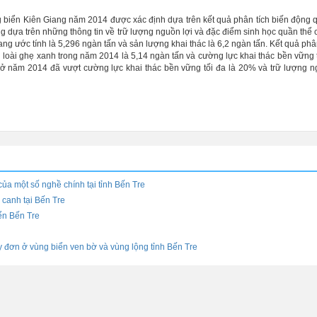
 biển Kiên Giang năm 2014 được xác định dựa trên kết quả phân tích biến động 
g dựa trên những thông tin về trữ lượng nguồn lợi và đặc điểm sinh học quần thể c
 ước tính là 5,296 ngàn tấn và sản lượng khai thác là 6,2 ngàn tấn. Kết quả phân
i loài ghẹ xanh trong năm 2014 là 5,14 ngàn tấn và cường lực khai thác bền vững t
 ở năm 2014 đã vượt cường lực khai thác bền vững tối đa là 20% và trữ lượng n
của một số nghề chính tại tỉnh Bến Tre
 canh tại Bến Tre
ển Bến Tre
y đơn ở vùng biển ven bờ và vùng lộng tỉnh Bến Tre