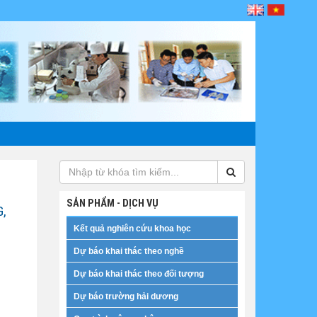
SẢN PHẨM - DỊCH VỤ
,
Kết quả nghiên cứu khoa học
Dự báo khai thác theo nghề
Dự báo khai thác theo đối tượng
Dự báo trường hải dương