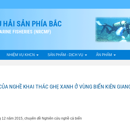
 HẢI SẢN PHÍA BẮC
RINE FISHERIES (NRCMF)
NHIỆM VỤ KHCN
SẢN PHẨM - DỊCH VỤ
ẤN PHẨM
CỦA NGHỀ KHAI THÁC GHẸ XANH Ở VÙNG BIỂN KIÊN GIANG
ng 12 năm 2015, chuyên đề Nghiên cứu nghề cá biển