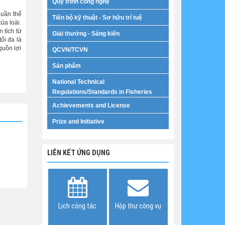
Quy trình công nghệ
quần thể
Tiến bộ kỹ thuật - Sơ hữu trí tuệ
ủa loài.
 tích từ
Giải thưởng - Sáng kiến
ối đa là
guồn lợi
QCVN/TCVN
Sản phẩm
National Technical
Regulations/Standards in Fisheries
Achievements and License
Prize and Initiative
LIÊN KẾT ỨNG DỤNG
Lịch công tác
Hộp thư công vụ