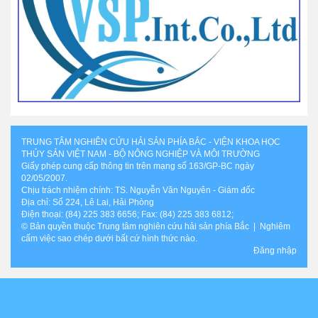
TRUNG TÂM NGHIÊN CỨU HẢI SẢN PHÍA BẮC - VIỆN KHOA HỌC
THỦY SẢN VIỆT NAM - BỘ NÔNG NGHIỆP VÀ MÔI TRƯỜNG
Giấy phép cung cấp thông tin trên mạng số 163/GP-BC ngày
02/05/2007.
Chịu trách nhiệm chính: TS. Nguyễn Văn Nguyên - Giám đốc
Địa chỉ: Số 224, Lê Lai, Hải Phòng
Điện thoại: (84) 225 383 6656; Fax: (84) 225 383 6812;
© Bản quyền thuộc Trung tâm nghiên cứu hải sản phía Bắc | Nghiêm
cấm việc sao chép dưới bất cứ hình thức nào.
Đăng nhập