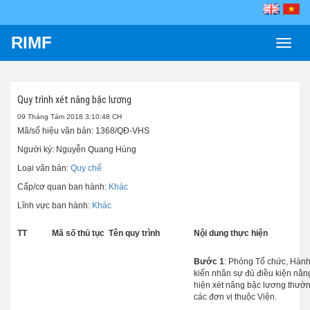
RIMF
Toggle
naviga
Quy trình xét nâng bậc lương
09 Tháng Tám 2018 3:10:48 CH
Mã/số hiệu văn bản:
1368/QĐ-VHS
Người ký:
Nguyễn Quang Hùng
Loại văn bản:
Quy chế
Cấp/cơ quan ban hành:
Khác
Lĩnh vực ban hành:
Khác
TT
Mã số thủ tục
Tên quy trình
Nội dung thực hiện
Bước 1
: Phòng Tổ chức, Hành
kiến nhân sự đủ điều kiện nân
hiện xét nâng bậc lương thườn
các đơn vị thuộc Viện.