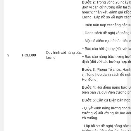
Bước 2
: Trong vòng 20 ngày 
đơn vị căn cứ hướng dẫn tại th
hoạch; nhận xét, đánh giá kết
lương. Lập hồ sơ đề nghị xét 
+ Biên bản họp xét nâng bậc l
+ Danh sách đề nghị xét nâng 
+ Một số điểm cụ thể hóa tiêu
+ Báo cáo hết tập sự (đối với 
Quy trình xét nâng bậc
9
HCLĐ09
+ Báo cáo nâng bậc lương trướ
lương
định (đối với các trường hợp đ
Bước 3
: Phòng Tổ chức, Hành
vị. Tổng hợp danh sách đề ngh
Hội đồng.
Bước 4
: Hội đồng nâng bậc lư
biên bản và gửi Viện trưởng p
Bước 5
: Căn cứ Biên bản họp
- Quyết định nâng lương cho t
trưởng ký đối với người lao 
trở xuống.
- Lập hồ sơ đề nghị nâng bậc 