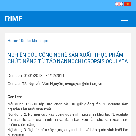
RIMF
Toggle
naviga
Home
/
Đề tài khoa học
NGHIÊN CỨU CÔNG NGHỆ SẢN XUẤT THỰC PHẨM
CHỨC NĂNG TỪ TẢO NANNOCHLOROPSIS OCULATA
Duration: 01/01/2013 - 31/12/2014
Contact: TS. Nguyễn Văn Nguyên; nvnguyen@rimf.org.vn
Content
Nội dung 1: Sưu tập, lựa chọn và lưu giữ giống tảo N. oculata làm
nguyên liệu nuôi sinh khối.
Nội dung 2: Nghiên cứu xây dựng quy trình nuôi sinh khối tảo N. oculata
đạt mật độ cao, giá thành hạ và đảm bảo yêu cầu cho sản xuất thực
phẩm chức năng .
Nội dung 3: Nghiên cứu xây dựng quy trình thu và bảo quản sinh khối tảo
N. oculata.