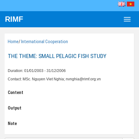
RIMF
Toggle
naviga
Home
/
International Cooperation
THE THEME: SMALL PELAGIC FISH STUDY
Duration: 01/01/2003 - 31/12/2006
Contact: MSc. Nguyen Viet Nghia; nvnghia@rimf.org.vn
Content
Output
Note