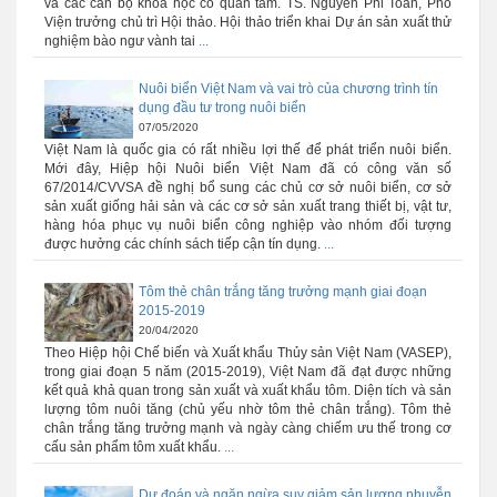
và các cán bộ khoa học có quan tâm. TS. Nguyễn Phi Toàn, Phó
Viện trưởng chủ trì Hội thảo. Hội thảo triển khai Dự án sản xuất thử
nghiệm bào ngư vành tai
...
Nuôi biển Việt Nam và vai trò của chương trình tín
dụng đầu tư trong nuôi biển
07/05/2020
Việt Nam là quốc gia có rất nhiều lợi thế để phát triển nuôi biển.
Mới đây, Hiệp hội Nuôi biển Việt Nam đã có công văn số
67/2014/CVVSA đề nghị bổ sung các chủ cơ sở nuôi biển, cơ sở
sản xuất giống hải sản và các cơ sở sản xuất trang thiết bị, vật tư,
hàng hóa phục vụ nuôi biển công nghiệp vào nhóm đối tượng
được hưởng các chính sách tiếp cận tín dụng.
...
Tôm thẻ chân trắng tăng trưởng mạnh giai đoạn
2015-2019
20/04/2020
Theo Hiệp hội Chế biến và Xuất khẩu Thủy sản Việt Nam (VASEP),
trong giai đoạn 5 năm (2015-2019), Việt Nam đã đạt được những
kết quả khả quan trong sản xuất và xuất khẩu tôm. Diện tích và sản
lượng tôm nuôi tăng (chủ yếu nhờ tôm thẻ chân trắng). Tôm thẻ
chân trắng tăng trưởng mạnh và ngày càng chiếm ưu thế trong cơ
cấu sản phẩm tôm xuất khẩu.
...
Dự đoán và ngăn ngừa suy giảm sản lượng nhuyễn