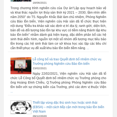
18/06/2021
Trong chương trình nghiên cứu của Dự án“Lập quy hoạch bảo vệ
và khai thác nguồn lợi thủy sản thời kỳ 2021 – 2030, tầm nhìn đến
năm 2050” do TS. Nguyễn Khắc Bát làm chủ nhiệm, Phòng Nghiên
cứu Bảo tồn biển, Viện nghiên cứu Hải sản đã tổ chức thực hiện
nội dung “Điều tra khảo sát xác định vị trí địa lý, ranh giới, diện tích,
bản đồ và đối tượng bảo tồn tại khu vực có tiềm năng thành lập khu
bảo tồn biển” nhằm đánh giá hiện trạng, đặc điểm phân bố các hệ
sinh thái điển hình, nguồn lợi một số nhóm đối tượng mục tiêu bảo
tồn trong các hệ sinh thái làm cơ sở khoa học xác lập các tiêu chí
cần thiết phục vụ đề xuất khu bảo tồn biển tiềm năng.
...
Lễ công bố và trao Quyết định bổ nhiệm chức vụ
Trưởng phòng Nghiên cứu Bảo tồn biển
23/02/2021
Ngày 22/02/2021, Viện nghiên cứu Hải sản đã tổ
chức Lễ Công bố Quyết định bổ nhiệm chức vụ Trưởng phòng cho
ông Hoàng Đình Chiều, Q.Trưởng phòng Phòng Nghiên cứu Bảo
tồn biển với sự chứng kiến của Trưởng, phó các đơn vị thuộc Viện
...
Thiết lập vùng đặc thù sinh học hoặc sinh thái
(EBSA) – một cách tiếp cận mới trong bảo tồn biển
Việt Nam
28/12/2020