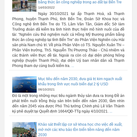
bằng thức ăn công nghiệp trong ao đất tại Bến Tre
14/03/2022
Ngày 30/10/2021 tại ấp Thạnh Hoà, xã Thạnh
Phong, huyện Thạnh Phú, tỉnh Bến Tre, Đoàn Sở Khoa học và
Công nghệ tỉnh Bến Tre do TS. Lâm Văn Tân, Giám đốc Sở làm
Trưởng đoàn đã kiểm tra tình hình thực hiện mô hình nuôi của đề
tài: “Nghiên cứu thử nghiệm nuôi cá Hồng Mỹ thương phẩm bằng
thức ăn công nghiệp tại tỉnh Bến Tre” do Phân Viện Nghiên cứu Hải
sản phía Nam chủ trì. Về phía Phân Viện có TS. Nguyễn Xuân Thi –
Phân Viện trưởng, ThS. Nguyễn Thị Phương Thảo - Chủ nhiệm và
các thành viên thực đề tài. Ngoài ra còn có đại diện phòng Nông
nghiệp (huyện Thanh Phú), đại diện Uỷ ban nhân dân xã Thạnh
Phong tham dự cùng buổi kiểm tra.
...
Mục tiêu đến năm 2030, đưa giá trị kim ngạch xuất
khẩu trong lĩnh vực nuôi biển đạt 2 tỷ USD
06/10/2021
Đó là một trong những mục tiêu ngành thủy sản đưa ra trong Đề án
phát triển nuôi trồng thủy sản trên biển đến năm 2030, tầm nhìn
đến năm 2045 vừa được Phó Thủ tướng Chính phủ Lê Văn Thành
ký phê duyệt tại Quyết định 1664/QĐ-TTg ngày 4/10/2021.
...
Khảo sát thiết lập cơ sở khoa học cho việc đề xuất,
mở mới các khu bảo tồn biển tiềm năng đến năm
2030