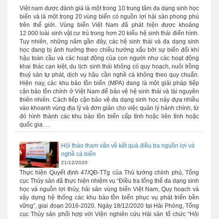
Việt nam được đánh giá là một trong 10 trung tâm đa dạng sinh học
biển và là một trong 20 vùng biển có nguồn lợi hải sản phong phú
trên thế giới. Vùng biển Việt Nam đã phát hiện được khoảng
12.000 loài sinh vật cư trú trong hơn 20 kiểu hệ sinh thái điển hình.
Tuy nhiên, những năm gần đây, các hệ sinh thái và đa dạng sinh
học đang bị ảnh hưởng theo chiều hướng xấu bởi sự biến đổi khí
hậu toàn cầu và các hoạt động của con người như các hoạt động
khai thác cạn kiệt, du lịch sinh thái không có quy hoạch, nuôi trồng
thuỷ sản tự phát, dịch vụ hậu cần nghề cá không theo quy chuẩn.
Hiện nay, các khu bảo tồn biển (MPA) đang là một giải pháp tiếp
cận bảo tồn chính ở Việt Nam để bảo vệ hệ sinh thái và tài nguyên
thiên nhiên. Cách tiếp cận bảo vệ đa dạng sinh học này dựa nhiều
vào khoanh vùng địa lý và đơn giản cho việc quản lý hành chính, từ
đó hình thành các khu bảo tồn biển cấp tỉnh hoặc liên tỉnh hoặc
quốc gia.
...
Hội thảo tham vấn về kết quả điều tra nguồn lợi và
nghề cá biển
21/12/2020
Thực hiện Quyết định 47/QĐ-TTg của Thủ tướng chính phủ, Tổng
cục Thủy sản đã thực hiện nhiệm vụ “Điều tra tổng thể đa dạng sinh
học và nguồn lợi thủy, hải sản vùng biển Việt Nam; Quy hoạch và
xây dựng hệ thống các khu bảo tồn biển phục vụ phát triển bền
vững”, giai đoạn 2016-2020. Ngày 18/12/2020 tại Hải Phòng, Tổng
cục Thủy sản phối hợp với Viện nghiên cứu Hải sản tổ chức “Hội