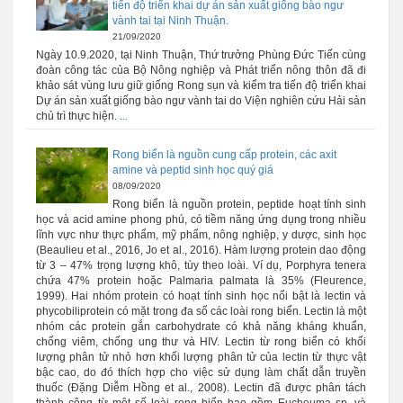
tiến độ triển khai dự án sản xuất giống bào ngư
vành tai tại Ninh Thuận.
21/09/2020
Ngày 10.9.2020, tại Ninh Thuận, Thứ trưởng Phùng Đức Tiến cùng
đoàn công tác của Bộ Nông nghiệp và Phát triển nông thôn đã đi
khảo sát vùng lưu giữ giống Rong sụn và kiểm tra tiến độ triển khai
Dự án sản xuất giống bào ngư vành tai do Viện nghiên cứu Hải sản
chủ trì thực hiện.
...
Rong biển là nguồn cung cấp protein, các axit
amine và peptid sinh học quý giá
08/09/2020
Rong biển là nguồn protein, peptide hoạt tính sinh
học và acid amine phong phú, có tiềm năng ứng dụng trong nhiều
lĩnh vực như thực phẩm, mỹ phẩm, nông nghiệp, y dược, sinh học
(Beaulieu et al., 2016, Jo et al., 2016). Hàm lượng protein dao động
từ 3 – 47% trọng lượng khô, tùy theo loài. Ví dụ, Porphyra tenera
chứa 47% protein hoặc Palmaria palmata là 35% (Fleurence,
1999). Hai nhóm protein có hoạt tính sinh học nổi bật là lectin và
phycobiliprotein có mặt trong đa số các loài rong biển. Lectin là một
nhóm các protein gắn carbohydrate có khả năng kháng khuẩn,
chống viêm, chống ung thư và HIV. Lectin từ rong biển có khối
lượng phân tử nhỏ hơn khối lượng phân tử của lectin từ thực vật
bậc cao, do đó thích hợp cho việc sử dụng làm chất dẫn truyền
thuốc (Đặng Diễm Hồng et al., 2008). Lectin đã được phân tách