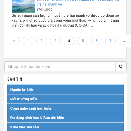
thể hai mảnh vỏ
17/04/2020
Sự suy giảm sản lượng nhuyễn thể hai mảnh vỏ được dự đoán sẽ
xảy ra ở một số quốc gia trong vòng một thập kỷ tới, do tình trạng
biến đổi khí hậu và acid hóa đại dương (CC-OA).
...
<
1
2
3
4
5
6
7
...
BẢN TIN
Nguồn lợi biển
Môi trường biển
Công nghệ sinh học biển
Đa dạng sinh học & Bảo tồn biển
Khai thác hải sản