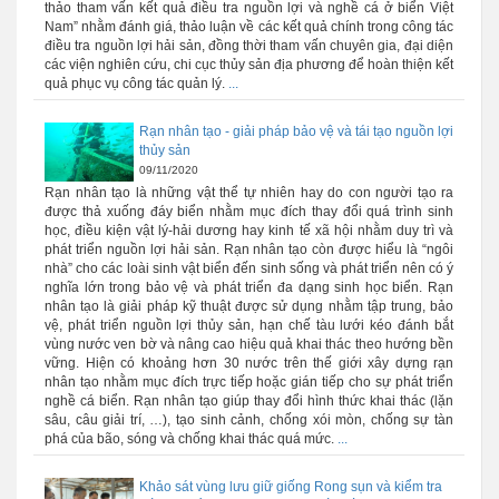
thảo tham vấn kết quả điều tra nguồn lợi và nghề cá ở biển Việt
Nam” nhằm đánh giá, thảo luận về các kết quả chính trong công tác
điều tra nguồn lợi hải sản, đồng thời tham vấn chuyên gia, đại diện
các viện nghiên cứu, chi cục thủy sản địa phương để hoàn thiện kết
quả phục vụ công tác quản lý.
...
Rạn nhân tạo - giải pháp bảo vệ và tái tạo nguồn lợi
thủy sản
09/11/2020
Rạn nhân tạo là những vật thể tự nhiên hay do con người tạo ra
được thả xuống đáy biển nhằm mục đích thay đổi quá trình sinh
học, điều kiện vật lý-hải dương hay kinh tế xã hội nhằm duy trì và
phát triển nguồn lợi hải sản. Rạn nhân tạo còn được hiểu là “ngôi
nhà” cho các loài sinh vật biển đến sinh sống và phát triển nên có ý
nghĩa lớn trong bảo vệ và phát triển đa dạng sinh học biển. Rạn
nhân tạo là giải pháp kỹ thuật được sử dụng nhằm tập trung, bảo
vệ, phát triển nguồn lợi thủy sản, hạn chế tàu lưới kéo đánh bắt
vùng nước ven bờ và nâng cao hiệu quả khai thác theo hướng bền
vững. Hiện có khoảng hơn 30 nước trên thế giới xây dựng rạn
nhân tạo nhằm mục đích trực tiếp hoặc gián tiếp cho sự phát triển
nghề cá biển. Rạn nhân tạo giúp thay đổi hình thức khai thác (lặn
sâu, câu giải trí, …), tạo sinh cảnh, chống xói mòn, chống sự tàn
phá của bão, sóng và chống khai thác quá mức.
...
Khảo sát vùng lưu giữ giống Rong sụn và kiểm tra