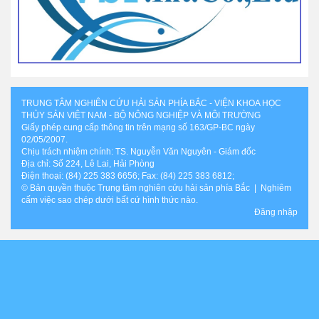
TRUNG TÂM NGHIÊN CỨU HẢI SẢN PHÍA BẮC - VIỆN KHOA HỌC
THỦY SẢN VIỆT NAM - BỘ NÔNG NGHIỆP VÀ MÔI TRƯỜNG
Giấy phép cung cấp thông tin trên mạng số 163/GP-BC ngày
02/05/2007.
Chịu trách nhiệm chính: TS. Nguyễn Văn Nguyên - Giám đốc
Địa chỉ: Số 224, Lê Lai, Hải Phòng
Điện thoại: (84) 225 383 6656; Fax: (84) 225 383 6812;
© Bản quyền thuộc Trung tâm nghiên cứu hải sản phía Bắc | Nghiêm
cấm việc sao chép dưới bất cứ hình thức nào.
Đăng nhập