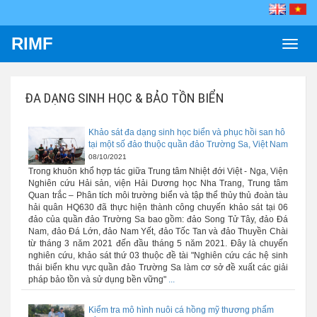
RIMF
Toggle
naviga
ĐA DẠNG SINH HỌC & BẢO TỒN BIỂN
Khảo sát đa dạng sinh học biển và phục hồi san hô
tại một số đảo thuộc quần đảo Trường Sa, Việt Nam
08/10/2021
Trong khuôn khổ hợp tác giữa Trung tâm Nhiệt đới Việt - Nga, Viện
Nghiên cứu Hải sản, viện Hải Dương học Nha Trang, Trung tâm
Quan trắc – Phân tích môi trường biển và tập thể thủy thủ đoàn tàu
hải quân HQ630 đã thực hiện thành công chuyến khảo sát tại 06
đảo của quần đảo Trường Sa bao gồm: đảo Song Tử Tây, đảo Đá
Nam, đảo Đá Lớn, đảo Nam Yết, đảo Tốc Tan và đảo Thuyền Chài
từ tháng 3 năm 2021 đến đầu tháng 5 năm 2021. Đây là chuyến
nghiên cứu, khảo sát thứ 03 thuộc đề tài "Nghiên cứu các hệ sinh
thái biển khu vực quần đảo Trường Sa làm cơ sở đề xuất các giải
pháp bảo tồn và sử dụng bền vững"
...
Kiểm tra mô hình nuôi cá hồng mỹ thương phẩm