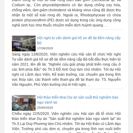
thành công từ một số loài rong biển bao gồm Eucheuma sp. và
Codium sp.. Còn phycobiliproteins có tác dụng chống oxy hóa,
chống viêm, làm giảm cholesterol và kháng virus cũng đã được thu
nhận từ một số loài rong đỏ. Ngoài ra, Rhodophyceae có chứa
protein phycoerythrin (PE) được sử dụng trong các ứng dụng công
nghệ sinh học như thuốc nhuộm miễn dịch huỳnh quang.
...
Hội nghị tư vấn đánh giá hồ sơ đề tài tiềm năng cấp
Bộ
17/08/2020
Sáng ngày 13/8/2020, Viện nghiên cứu Hải sản tổ chức Hội nghị
Tư vấn đánh giá hồ sơ đề tài tiềm năng cấp Bộ bắt đầu thực hiện từ
năm 2021, tên đề tài: “Nghiên cứu giải pháp phát triển rong câu ở
các tỉnh phía Bắc” do Th.S Đỗ Anh Duy làm chủ nhiệm. Tới dự Hội
nghị có Lãnh đạo Viện, Kế toán trưởng, các chuyên gia trong lĩnh
vực thủy sản, các thành viên tham gia đề tài tham dự. TS. Nguyễn
Văn Nguyên, Phó Viện trưởng chủ trì Hội nghị.
...
Hội thảo triển khai Dự án sản xuất thử nghiệm bào
ngư vành tai
25/05/2020
Chiều ngày 22/5/2020, Viện nghiên cứu Hải sản đã tổ chức Hội
thảo triển khai Dự án "Sản xuất thử nghiệm bào ngư vành tai" do
Th.S Lại Duy Phương làm Chủ nhiệm. Tới dự Hội thảo có Lãnh đạo
Viện, Trưởng phó các đơn vị, chuyên gia trong lĩnh vực nuôi biển