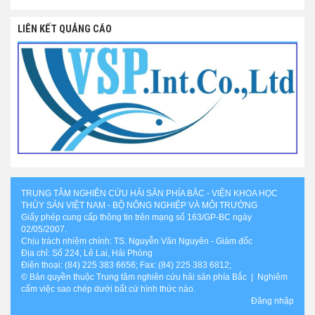
LIÊN KẾT QUẢNG CÁO
TRUNG TÂM NGHIÊN CỨU HẢI SẢN PHÍA BẮC - VIỆN KHOA HỌC
THỦY SẢN VIỆT NAM - BỘ NÔNG NGHIỆP VÀ MÔI TRƯỜNG
Giấy phép cung cấp thông tin trên mạng số 163/GP-BC ngày
02/05/2007.
Chịu trách nhiệm chính: TS. Nguyễn Văn Nguyên - Giám đốc
Địa chỉ: Số 224, Lê Lai, Hải Phòng
Điện thoại: (84) 225 383 6656; Fax: (84) 225 383 6812;
© Bản quyền thuộc Trung tâm nghiên cứu hải sản phía Bắc | Nghiêm
cấm việc sao chép dưới bất cứ hình thức nào.
Đăng nhập