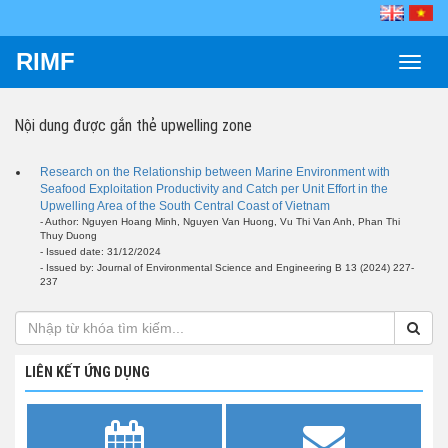
RIMF
Toggle
naviga
Nội dung được gắn thẻ
upwelling zone
Research on the Relationship between Marine Environment with
Seafood Exploitation Productivity and Catch per Unit Effort in the
Upwelling Area of the South Central Coast of Vietnam
- Author: Nguyen Hoang Minh, Nguyen Van Huong, Vu Thi Van Anh, Phan Thi
Thuy Duong
- Issued date: 31/12/2024
- Issued by: Journal of Environmental Science and Engineering B 13 (2024) 227-
237
LIÊN KẾT ỨNG DỤNG