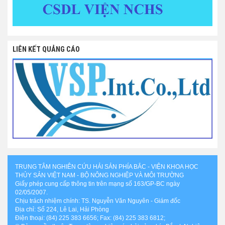
LIÊN KẾT QUẢNG CÁO
TRUNG TÂM NGHIÊN CỨU HẢI SẢN PHÍA BẮC - VIỆN KHOA HỌC
THỦY SẢN VIỆT NAM - BỘ NÔNG NGHIỆP VÀ MÔI TRƯỜNG
Giấy phép cung cấp thông tin trên mạng số 163/GP-BC ngày
02/05/2007.
Chịu trách nhiệm chính: TS. Nguyễn Văn Nguyên - Giám đốc
Địa chỉ: Số 224, Lê Lai, Hải Phòng
Điện thoại: (84) 225 383 6656; Fax: (84) 225 383 6812;