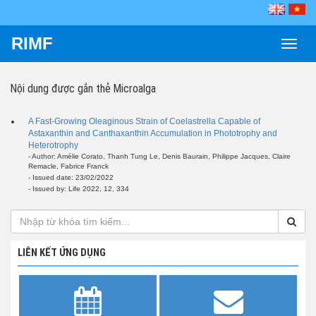
RIMF
Toggle
naviga
Nội dung được gắn thẻ
Microalga
A Fast-Growing Oleaginous Strain of Coelastrella Capable of
Astaxanthin and Canthaxanthin Accumulation in Phototrophy and
Heterotrophy
- Author: Amélie Corato, Thanh Tung Le, Denis Baurain, Philippe Jacques, Claire
Remacle, Fabrice Franck
- Issued date: 23/02/2022
- Issued by: Life 2022, 12, 334
LIÊN KẾT ỨNG DỤNG