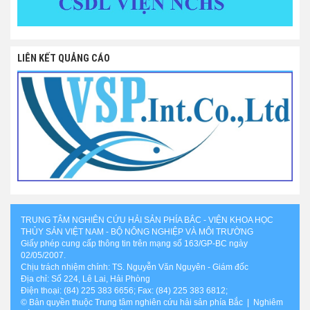
LIÊN KẾT QUẢNG CÁO
TRUNG TÂM NGHIÊN CỨU HẢI SẢN PHÍA BẮC - VIỆN KHOA HỌC
THỦY SẢN VIỆT NAM - BỘ NÔNG NGHIỆP VÀ MÔI TRƯỜNG
Giấy phép cung cấp thông tin trên mạng số 163/GP-BC ngày
02/05/2007.
Chịu trách nhiệm chính: TS. Nguyễn Văn Nguyên - Giám đốc
Địa chỉ: Số 224, Lê Lai, Hải Phòng
Điện thoại: (84) 225 383 6656; Fax: (84) 225 383 6812;
© Bản quyền thuộc Trung tâm nghiên cứu hải sản phía Bắc | Nghiêm