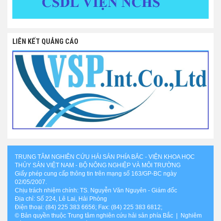
LIÊN KẾT QUẢNG CÁO
TRUNG TÂM NGHIÊN CỨU HẢI SẢN PHÍA BẮC - VIỆN KHOA HỌC
THỦY SẢN VIỆT NAM - BỘ NÔNG NGHIỆP VÀ MÔI TRƯỜNG
Giấy phép cung cấp thông tin trên mạng số 163/GP-BC ngày
02/05/2007.
Chịu trách nhiệm chính: TS. Nguyễn Văn Nguyên - Giám đốc
Địa chỉ: Số 224, Lê Lai, Hải Phòng
Điện thoại: (84) 225 383 6656; Fax: (84) 225 383 6812;
© Bản quyền thuộc Trung tâm nghiên cứu hải sản phía Bắc | Nghiêm