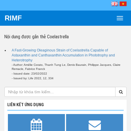
RIMF
Toggle
naviga
Nội dung được gắn thẻ
Coelastrella
A Fast-Growing Oleaginous Strain of Coelastrella Capable of
Astaxanthin and Canthaxanthin Accumulation in Phototrophy and
Heterotrophy
- Author: Amélie Corato, Thanh Tung Le, Denis Baurain, Philippe Jacques, Claire
Remacle, Fabrice Franck
- Issued date: 23/02/2022
- Issued by: Life 2022, 12, 334
LIÊN KẾT ỨNG DỤNG