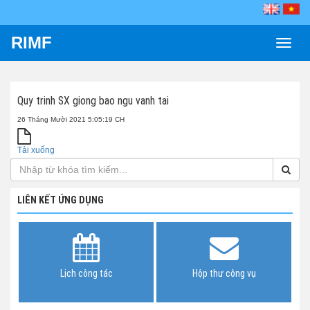
RIMF
Toggle
naviga
Quy trinh SX giong bao ngu vanh tai
26 Tháng Mười 2021 5:05:19 CH
Tải xuống
LIÊN KẾT ỨNG DỤNG
Lịch công tác
Hộp thư công vụ