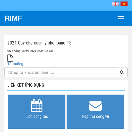
RIMF
Toggle
naviga
2021 Quy che quan ly phoi bang TS
06 Tháng Mười 2021 3:35:02 CH
Tải xuống
LIÊN KẾT ỨNG DỤNG
Lịch công tác
Hộp thư công vụ